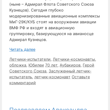
(ныне – Адмирал Флота Советского Союза
Кузнецов). Сегодня глубоко
модернизированные авиационные комплексы
МиГ-29К/КУБ стоят на вооружении авиации
ВМФ РФ и входят в авиационную
группировку, базирующуюся на авианосце
Адмирал Кузнецов.
Читать далее
Рубрики
Летчики-испытатели
,
Летчики-космонавты
,
Метки
обложка
,
Юбилеи
70 лет
,
Аубакиров
,
Герой
Советского Союза
,
Заслуженный летчик-
испытатель
,
летчик-космонавт
Оставьте
комментарий
Поздравляем Александра