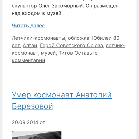
скульптор Олег Закоморный. Он размещен
над входом в музей.
Читать далее
Рубрики
Метки
Летчики-космонавты
,
обложка
,
Юбилеи
80
лет
,
Алтай
,
Герой Советского Союза
,
летчик-
космонавт
,
музей
,
Титов
Оставьте
комментарий
Умер космонавт Анатолий
Березовой
20.09.2014
от