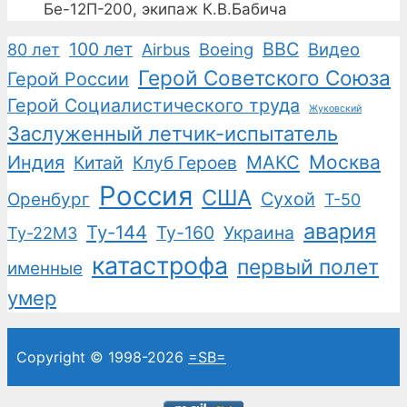
Бе-12П-200, экипаж К.В.Бабича
100 лет
ВВС
Boeing
Видео
80 лет
Airbus
Герой Советского Союза
Герой России
Герой Социалистического труда
Жуковский
Заслуженный летчик-испытатель
Москва
Индия
Китай
Клуб Героев
МАКС
Россия
США
Сухой
Оренбург
Т-50
авария
Ту-144
Ту-160
Украина
Ту-22М3
катастрофа
первый полет
именные
умер
Copyright © 1998-2026
=SB=