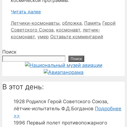
космической программы.
Читать далее
Рубрики
Метки
Летчики-космонавты
,
обложка
,
Память
Герой
Советского Союза
,
космонавт
,
летчик-
космонавт
,
умер
Оставьте комментарий
Поиск
Поиск
В этот день:
1928
Родился Герой Советского Союза,
лётчик-испытатель Ф.Д.Богданов
Подробнее
>>
1996
Первый полет противопожарного