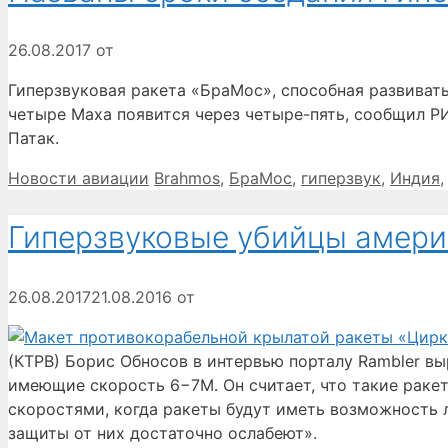
26.08.2017
от
Гиперзвуковая ракета «БраМос», способная развивать
четыре Маха появится через четыре-пять, сообщил Р
Патак.
Рубрики
Метки
Новости авиации
Brahmos
,
БраМос
,
гиперзвук
,
Индия
Гиперзвуковые убийцы амери
26.08.2017
21.08.2016
от
(КТРВ) Борис Обносов в интервью порталу Rambler вы
имеющие скорость 6−7М. Он считает, что такие раке
скоростями, когда ракеты будут иметь возможность 
защиты от них достаточно ослабеют».