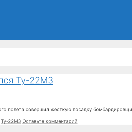
лся Ту-22М3
ого полета совершил жесткую посадку бомбардировщи
,
Ту-22М3
Оставьте комментарий