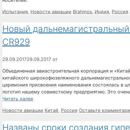
Рубрики
Метки
Испытания
,
Новости авиации
Brahmos
,
Индия
,
Россия
Новый дальнемагистральный 
CR929
29.09.2017
29.09.2017
от
Объединенная авиастроительная корпорация и «Кита
китайского широкофюзеляжного дальнемагистральног
церемония присвоения наименования состоялась в ш
логотип нашему совместному предприятию. Это очень
Читать далее
Рубрики
Метки
Новости авиации
Китай
,
Россия
Оставьте комментар
Названы сроки создания гип