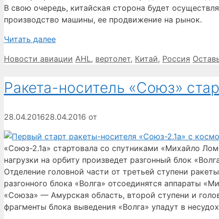
В свою очередь, китайская сторона будет осуществл
производство машины, ее продвижение на рынок.
Читать далее
Рубрики
Метки
Новости авиации
AHL
,
вертолет
,
Китай
,
Россия
Остав
Ракета-носитель «Союз» ста
28.04.2016
28.04.2016
от
«Союз-2.1а» стартовала со спутниками «Михайло Лом
нагрузки на орбиту произведет разгонный блок «Волг
Отделение головной части от третьей ступени ракеты 
разгонного блока «Волга» отсоединятся аппараты «М
«Союза» — Амурская область, второй ступени и голо
фрагменты блока выведения «Волга» упадут в несудох