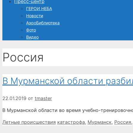
Пресс-центр
ГЕРОИ НЕБА
Новости
АэроБиблиотека
Фото
Видео
Россия
В Мурманской области разби
22.01.2019
от
tmaster
В Мурманской области во время учебно-тренировочн
Рубрики
Метки
Летные происшествия
катастрофа
,
Мурманск
,
Россия