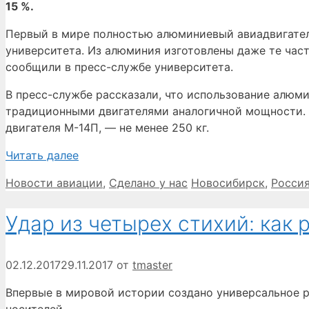
15 %.
Первый в мире полностью алюминиевый авиадвигател
университета. Из алюминия изготовлены даже те част
сообщили в пресс-службе университета.
В пресс-службе рассказали, что использование алюми
традиционными двигателями аналогичной мощности. В 
двигателя М-14П, — не менее 250 кг.
Читать далее
Рубрики
Метки
Новости авиации
,
Сделано у нас
Новосибирск
,
Росси
Удар из четырех стихий: как
02.12.2017
29.11.2017
от
tmaster
Впервые в мировой истории создано универсальное р
носителей.