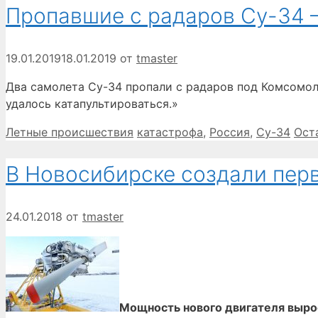
Пропавшие с радаров Су-34 
19.01.2019
18.01.2019
от
tmaster
Два самолета Су-34 пропали с радаров под Комсомол
удалось катапультироваться.»
Рубрики
Метки
Летные происшествия
катастрофа
,
Россия
,
Су-34
Ост
В Новосибирске создали пер
24.01.2018
от
tmaster
Мощность нового двигателя вырос