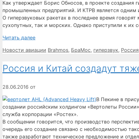
Как утверждает Борис Обносов, в проекте создания 
промышленных предприятий. И КТРВ является одним из
О гиперзвуковых ракетах в последнее время говорят 
сухопутных, так и морских. Однако приступили к их с
Читать далее
Рубрики
Метки
Новости авиации
Brahmos
,
БраМос
,
гиперзвук
,
Россия
Россия и Китай создадут тя
28.06.2016
от
В Пекине в прис
создании российским холдингом «Вертолеты России» 
служба корпорации «Ростех».
В сообщении говорится, что производство перспекти
очередь его создание связано с необходимостью так
также разработают техническое предложение и отдел