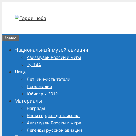
Перейти
к
содержимому
Меню
Национальный музей авиации
Авиамузеи России и мира
Ту-144
Лица
Летчики-испытатели
Персоналии
Юбиляры 2012
Материалы
Награды
Наши гордые дать имена
Авиамузеи России и мира
Легенды русской авиации