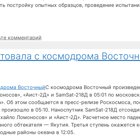
ять постройку опытных образцов, проведение испытан
ьте комментарий
ртовала с космодрома Восточ
С космодрома Восточный произведен
оносов», «Аист-2Д» и SamSat-218Д в 05:01 по московс
а». Об этом сообщается в пресс-релизе Роскосмоса, п
произошло в 05:10. Наноспутник SamSat-218Д отсоедини
ихайло Ломоносов» и «Аист-2Д». Расчетное место паде
вного обтекателя — Якутия. Третья ступень окажется
одные районы океана в 12:05.