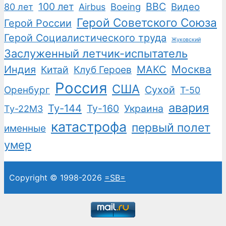
100 лет
ВВС
Boeing
Видео
80 лет
Airbus
Герой Советского Союза
Герой России
Герой Социалистического труда
Жуковский
Заслуженный летчик-испытатель
Москва
Индия
Китай
Клуб Героев
МАКС
Россия
США
Сухой
Оренбург
Т-50
авария
Ту-144
Ту-160
Украина
Ту-22М3
катастрофа
первый полет
именные
умер
Copyright © 1998-2026
=SB=