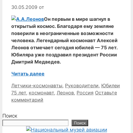
30.05.2009
от
Он первым в мире шагнул в
открытый космос. Благодаря ему земляне
поверили в неограниченные возможности
человека. Легендарный космонавт Алексей
Леонов отмечает сегодня юбилей — 75 лет.
Юбиляра уже поздравил президент России
Дмитрий Медведев.
Читать далее
Рубрики
Метк
Летчики-космонавты
,
Руководители
,
Юбилеи
75 лет
,
космонавт
,
Леонов
,
Россия
Оставьте
комментарий
Поиск
Поиск