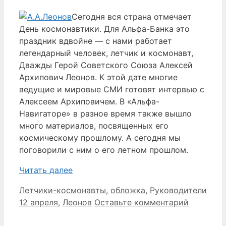
Сегодня вся страна отмечает
День космонавтики. Для Альфа-Банка это
праздник вдвойне — с нами работает
легендарный человек, летчик и космонавт,
Дважды Герой Советского Союза Алексей
Архипович Леонов. К этой дате многие
ведущие и мировые СМИ готовят интервью с
Алексеем Архиповичем. В «Альфа-
Навигаторе» в разное время также вышло
много материалов, посвященных его
космическому прошлому. А сегодня мы
поговорили с ним о его летном прошлом.
Читать далее
Рубрики
Летчики-космонавты
,
обложка
,
Руководители
Метки
12 апреля
,
Леонов
Оставьте комментарий