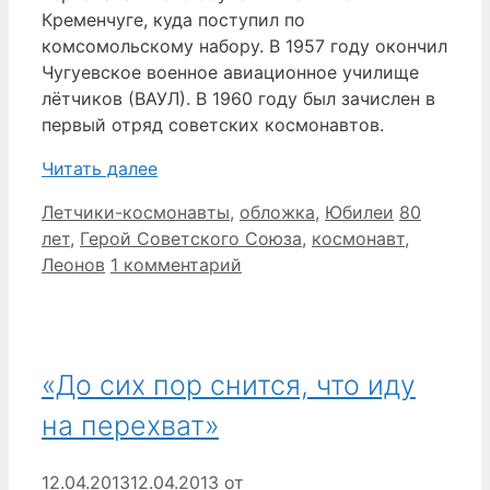
Кременчуге, куда поступил по
комсомольскому набору. В 1957 году окончил
Чугуевское военное авиационное училище
лётчиков (ВАУЛ). В 1960 году был зачислен в
первый отряд советских космонавтов.
Читать далее
Рубрики
Метки
Летчики-космонавты
,
обложка
,
Юбилеи
80
лет
,
Герой Советского Союза
,
космонавт
,
Леонов
1 комментарий
«До сих пор снится, что иду
на перехват»
12.04.2013
12.04.2013
от