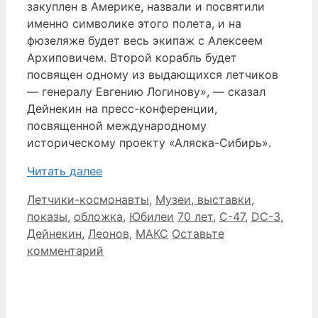
закуплен в Америке, назвали и посвятили
именно символике этого полета, и на
фюзеляже будет весь экипаж с Алексеем
Архиповичем. Второй корабль будет
посвящен одному из выдающихся летчиков
— генералу Евгению Логинову», — сказал
Дейнекин на пресс-конференции,
посвященной международному
историческому проекту «Аляска-Сибирь».
Читать далее
Рубрики
Летчики-космонавты
,
Музеи, выставки,
Метки
показы
,
обложка
,
Юбилеи
70 лет
,
C-47
,
DC-3
,
Дейнекин
,
Леонов
,
МАКС
Оставьте
комментарий