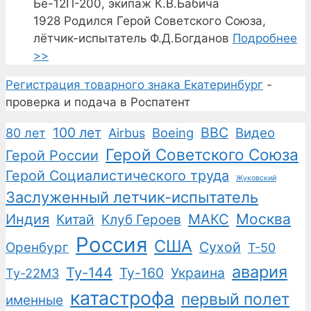
Бе-12П-200, экипаж К.В.Бабича
1928
Родился Герой Советского Союза,
лётчик-испытатель Ф.Д.Богданов
Подробнее
>>
Регистрация товарного знака Екатеринбург
-
проверка и подача в Роспатент
100 лет
ВВС
Boeing
Видео
80 лет
Airbus
Герой Советского Союза
Герой России
Герой Социалистического труда
Жуковский
Заслуженный летчик-испытатель
Москва
Индия
Китай
Клуб Героев
МАКС
Россия
США
Сухой
Оренбург
Т-50
авария
Ту-144
Ту-160
Украина
Ту-22М3
катастрофа
первый полет
именные