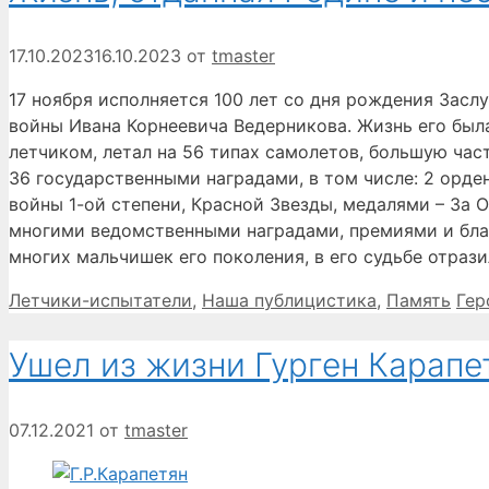
17.10.2023
16.10.2023
от
tmaster
17 ноября исполняется 100 лет со дня рождения Засл
войны Ивана Корнеевича Ведерникова. Жизнь его была
летчиком, летал на 56 типах самолетов, большую час
36 государственными наградами, в том числе: 2 орд
войны 1-ой степени, Красной Звезды, медалями – За От
многими ведомственными наградами, премиями и благо
многих мальчишек его поколения, в его судьбе отрази
Рубрики
Мет
Летчики-испытатели
,
Наша публицистика
,
Память
Гер
Ушел из жизни Гурген Карапе
07.12.2021
от
tmaster