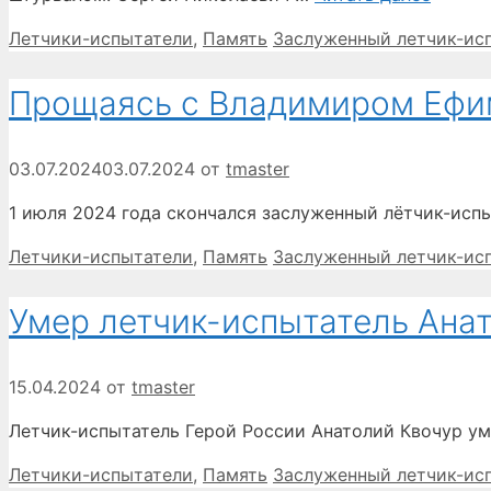
Рубрики
Метки
Летчики-испытатели
,
Память
Заслуженный летчик-ис
Прощаясь с Владимиром Еф
03.07.2024
03.07.2024
от
tmaster
1 июля 2024 года скончался заслуженный лётчик-исп
Рубрики
Метки
Летчики-испытатели
,
Память
Заслуженный летчик-ис
Умер летчик-испытатель Ана
15.04.2024
от
tmaster
Летчик-испытатель Герой России Анатолий Квочур ум
Рубрики
Метки
Летчики-испытатели
,
Память
Заслуженный летчик-ис