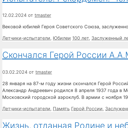
12.02.2024
от
tmaster
Вековой юбилей Героя Советского Союза, заслуженн
Рубрики
Метки
Летчики-испытатели
,
Юбилеи
100 лет
,
Заслуженный л
Скончался Герой России А.А
03.02.2024
от
tmaster
28 января на 87-м году жизни скончался Герой Росс
Александр Андреевич родился 8 апреля 1937 года в М
Московский городской аэроклуб. В армии с ноября 1
Рубрики
Метки
Летчики-испытатели
,
Память
Герой России
,
Заслужен
Жизнь, отданная Родине и не