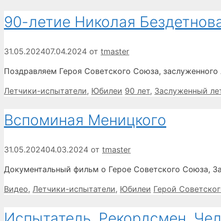
90-летие Николая Бездетнов
31.05.2024
07.04.2024
от
tmaster
Поздравляем Героя Советского Союза, заслуженного
Рубрики
Метки
Летчики-испытатели
,
Юбилеи
90 лет
,
Заслуженный ле
Вспоминая Меницкого
31.05.2024
04.03.2024
от
tmaster
Документальный фильм о Герое Советского Союза, З
Рубрики
Метки
Видео
,
Летчики-испытатели
,
Юбилеи
Герой Советско
Испытатель. Рекордсмен. Чел