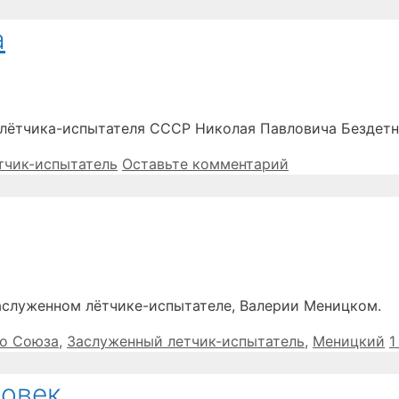
а
 лётчика-испытателя СССР Николая Павловича Бездетн
тчик-испытатель
Оставьте комментарий
аслуженном лётчике-испытателе, Валерии Меницком.
го Союза
,
Заслуженный летчик-испытатель
,
Меницкий
1
овек.