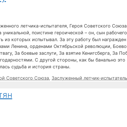
уженного летчика-испытателя, Героя Советского Союза
 уникальной, поистине героической – он, сын рабочег
ть из которых испытывал. За эту работу был награжден
енами Ленина, орденами Октябрьской революции, Боево
вагу, За боевые заслуги, За взятие Кенигсберга, За По
дарностями. С другой стороны, как бы банально это н
лась судьба и история страны.
ки
ой Советского Союза
,
Заслуженный летчик-испытател
тян