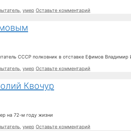
пытатель
,
умер
Оставьте комментарий
имовым
ытатель СССР полковник в отставке Ефимов Владимир 
пытатель
,
умер
Оставьте комментарий
толий Квочур
ер на 72-м году жизни
пытатель
,
умер
Оставьте комментарий