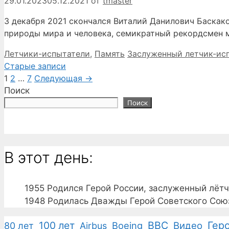
29.01.2023
05.12.2021
от
tmaster
3 декабря 2021 скончался Виталий Данилович Баскако
природы мира и человека, семикратный рекордсмен м
Рубрики
Метки
Летчики-испытатели
,
Память
Заслуженный летчик-ис
Старые записи
Страница
Страница
Страница
1
2
…
7
Следующая
→
Поиск
Поиск
В этот день:
1955
Родился Герой России, заслуженный лёт
1948
Родилась Дважды Герой Советского Союз
100 лет
ВВС
Гер
Boeing
Видео
80 лет
Airbus