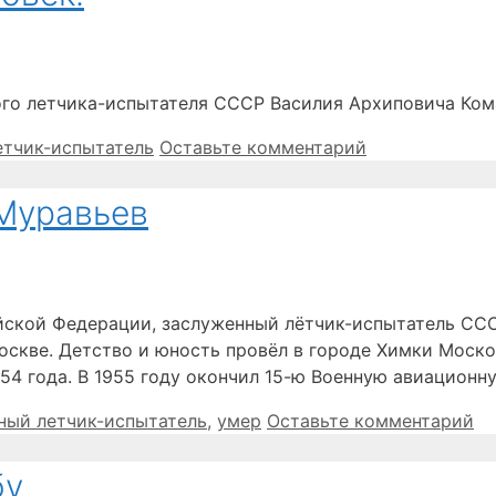
ого летчика-испытателя СССР Василия Архиповича Ком
етчик-испытатель
Оставьте комментарий
.Муравьев
ийской Федерации, заслуженный лётчик-испытатель СС
оскве. Детство и юность провёл в городе Химки Москов
954 года. В 1955 году окончил 15-ю Военную авиацион
ный летчик-испытатель
,
умер
Оставьте комментарий
бу