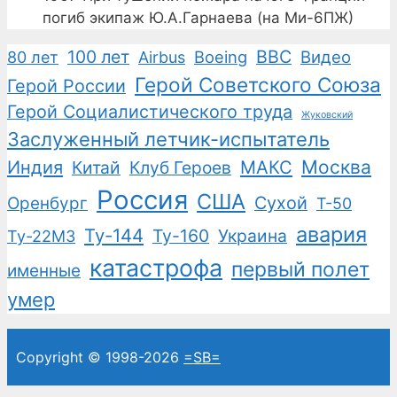
погиб экипаж Ю.А.Гарнаева (на Ми-6ПЖ)
100 лет
ВВС
Boeing
Видео
80 лет
Airbus
Герой Советского Союза
Герой России
Герой Социалистического труда
Жуковский
Заслуженный летчик-испытатель
Москва
Индия
Китай
Клуб Героев
МАКС
Россия
США
Сухой
Оренбург
Т-50
авария
Ту-144
Ту-160
Украина
Ту-22М3
катастрофа
первый полет
именные
умер
Copyright © 1998-2026
=SB=