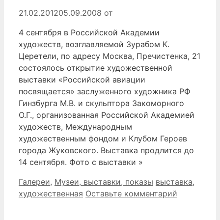
21.02.2012
05.09.2008
от
4 сентября в Российской Академии
художеств, возглавляемой Зурабом К.
Церетели, по адресу Москва, Пречистенка, 21
состоялось открытие художественной
выставки «Российской авиации
посвящается» заслуженного художника РФ
Гинзбурга М.В. и скульптора Закоморного
О.Г., организованная Российской Академией
художеств, Международным
художественным фондом и Клубом Героев
города Жуковского. Выставка продлится до
14 сентября. Фото с выставки »
Рубрики
Метки
Галереи
,
Музеи, выставки, показы
выставка
,
художественная
Оставьте комментарий