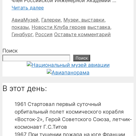
член Российской Инженерной Академии …
Читать далее
Рубрики
АвиаМузей
,
Галереи
,
Музеи, выставки,
Метки
показы
,
Новости Клуба героев
выставка
,
Гинзбург
,
Россия
Оставьте комментарий
Поиск
Поиск
В этот день:
1961
Стартовал первый суточный
орбитальный полет космического корабля
«Восток-2», Герой Советского Союза, летчик-
космонавт Г.С.Титов
1967
При тушении пожара на юге Франции