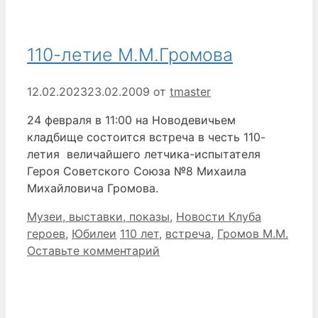
110-летие М.М.Громова
12.02.2023
23.02.2009
от
tmaster
24 февраля в 11:00 на Новодевичьем
кладбище состоится встреча в честь 110-
летия величайшего летчика-испытателя
Героя Советского Союза №8 Михаила
Михайловича Громова.
Рубрики
Музеи, выставки, показы
,
Новости Клуба
Метки
героев
,
Юбилеи
110 лет
,
встреча
,
Громов М.М.
Оставьте комментарий