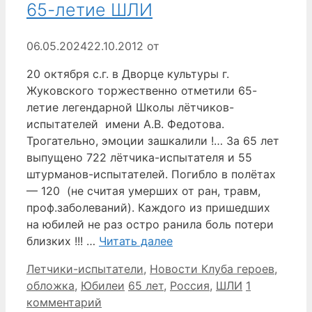
65-летие ШЛИ
06.05.2024
22.10.2012
от
20 октября с.г. в Дворце культуры г.
Жуковского торжественно отметили 65-
летие легендарной Школы лётчиков-
испытателей имени А.В. Федотова.
Трогательно, эмоции зашкалили !… За 65 лет
выпущено 722 лётчика-испытателя и 55
штурманов-испытателей. Погибло в полётах
— 120 (не считая умерших от ран, травм,
проф.заболеваний). Каждого из пришедших
на юбилей не раз остро ранила боль потери
близких !!! …
Читать далее
Рубрики
Летчики-испытатели
,
Новости Клуба героев
,
Метки
обложка
,
Юбилеи
65 лет
,
Россия
,
ШЛИ
1
комментарий