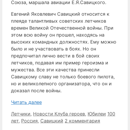
Союза, маршала авиации Е.Я.Савицкого.
Евгений Яковлевич Савицкий относится к
плеяде талантливых советских летчиков
времен Великой Отечественной войны. При
этом всю войну он прошел, находясь на
высоких командных должностях. Ему можно
было и не участвовать в боях. Но он
предпочитал лично вести в бой своих
летчиков, подавая им пример героизма и
мужества. Все эти качества принесли
Савицкому славу не только боевого пилота,
но и великолепного организатора, что он и
доказал после войны.
Читать далее
Рубрики
Метки
Летчики
,
Новости Клуба героев
,
Юбилеи
100
лет
,
Россия
,
Савицкий
2 комментария