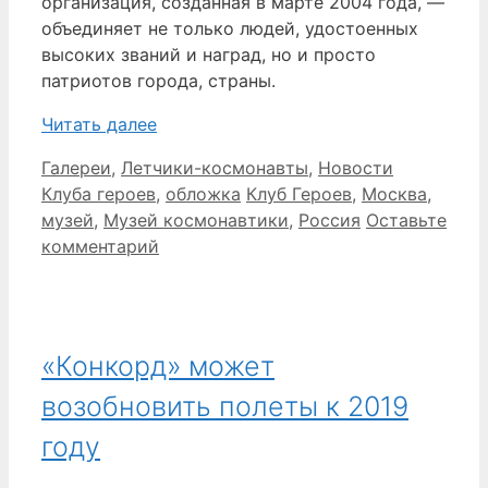
организация, созданная в марте 2004 года, —
объединяет не только людей, удостоенных
высоких званий и наград, но и просто
патриотов города, страны.
Читать далее
Рубрики
Галереи
,
Летчики-космонавты
,
Новости
Метки
Клуба героев
,
обложка
Клуб Героев
,
Москва
,
музей
,
Музей космонавтики
,
Россия
Оставьте
комментарий
«Конкорд» может
возобновить полеты к 2019
году