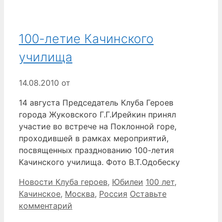
100-летие Качинского
училища
14.08.2010
от
14 августа Председатель Клуба Героев
города Жуковского Г.Г.Ирейкин принял
участие во встрече на Поклонной горе,
проходившей в рамках мероприятий,
посвященных празднованию 100-летия
Качинского училища. Фото В.Т.Одобеску
Рубрики
Метки
Новости Клуба героев
,
Юбилеи
100 лет
,
Качинское
,
Москва
,
Россия
Оставьте
комментарий