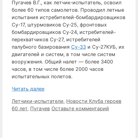
Пугачев В.Г., как летчик-испытатель, освоил
более 60 типов самолетов. Проводил летные
испытания истребителей-бомбардировщиков
Су-17, штурмовиков Су-25, фронтовых
бомбардировщиков Су-24, истребителей-
перехватчиков Су-27, истребителей
палубного базирования
Су-33
и Су-27КУБ, их
двигателей и систем, в том числе систем
вооружения. Общий налет — более 3400
часов, в том числе более 2000 часов
испытательных полетов.
Читать далее
Рубрики
Метки
Летчики-испытатели
,
Новости Клуба героев
60 лет
,
Пугачев
Оставьте комментарий