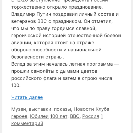
торжественно открыло празднование.
Владимир Путин поздравил личный состав и
ветеранов ВВС с праздником. Он отметил,
что мы по праву гордимся славной,
героической историей отечественной боевой
авиации, которая стоит на страже
обороноспособности и национальной
безопасности страны.
Вслед за этим началась летная программа —
прошли самолёты с дымами цветов
российского флага и затем в строю числа
100.
Читать далее
Рубрики
Музеи, выставки, показы
,
Новости Клуба
Метки
героев
,
Юбилеи
100 лет
,
ВВС
,
Россия
1
комментарий