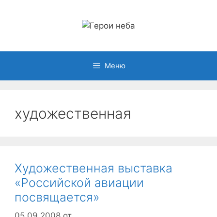
Перейти
к
содержимому
Меню
художественная
Художественная выставка
«Российской авиации
посвящается»
05.09.2008
от