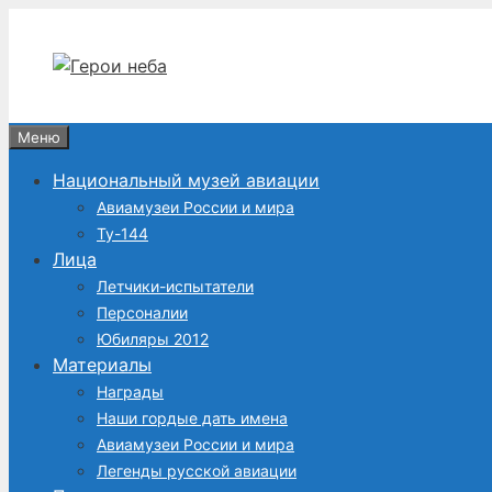
Перейти
к
содержимому
Меню
Национальный музей авиации
Авиамузеи России и мира
Ту-144
Лица
Летчики-испытатели
Персоналии
Юбиляры 2012
Материалы
Награды
Наши гордые дать имена
Авиамузеи России и мира
Легенды русской авиации