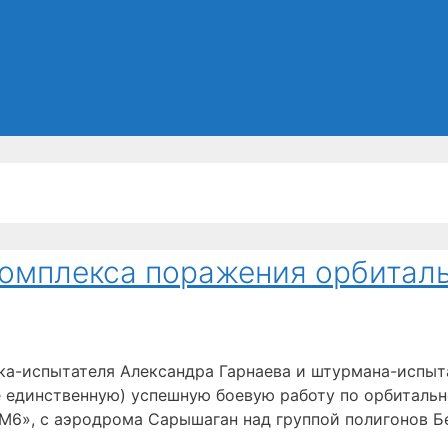
комплекса поражения орбитал
ика-испытателя Александра Гарнаева и штурмана-испы
е единственную) успешную боевую работу по орбитальн
М6», с аэродрома Сарышаган над группой полигонов Бе