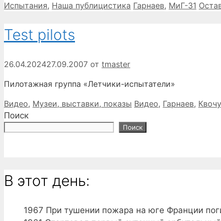
Рубрики
Метки
Испытания
,
Наша публицистика
Гарнаев
,
МиГ-31
Оста
Test pilots
26.04.2024
27.09.2007
от
tmaster
Пилотажная группа «Летчики-испытатели»
Рубрики
Метки
Видео
,
Музеи, выставки, показы
Видео
,
Гарнаев
,
Квоч
Поиск
Поиск
В этот день:
1967
При тушении пожара на юге Франции пог