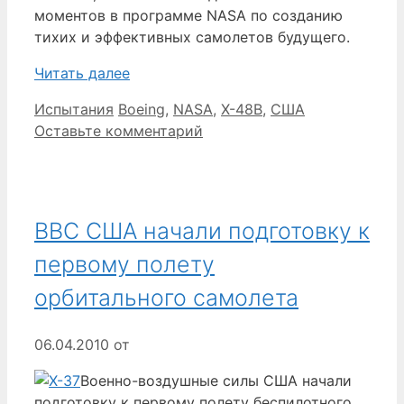
моментов в программе NASA по созданию
тихих и эффективных самолетов будущего.
Читать далее
Рубрики
Метки
Испытания
Boeing
,
NASA
,
X-48B
,
США
Оставьте комментарий
ВВС США начали подготовку к
первому полету
орбитального самолета
06.04.2010
от
Военно-воздушные силы США начали
подготовку к первому полету беспилотного