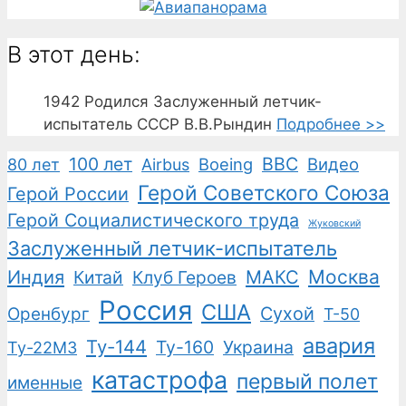
В этот день:
1942
Родился Заслуженный летчик-
испытатель СССР В.В.Рындин
Подробнее >>
100 лет
ВВС
Boeing
Видео
80 лет
Airbus
Герой Советского Союза
Герой России
Герой Социалистического труда
Жуковский
Заслуженный летчик-испытатель
Москва
Индия
Китай
Клуб Героев
МАКС
Россия
США
Сухой
Оренбург
Т-50
авария
Ту-144
Ту-160
Украина
Ту-22М3
катастрофа
первый полет
именные