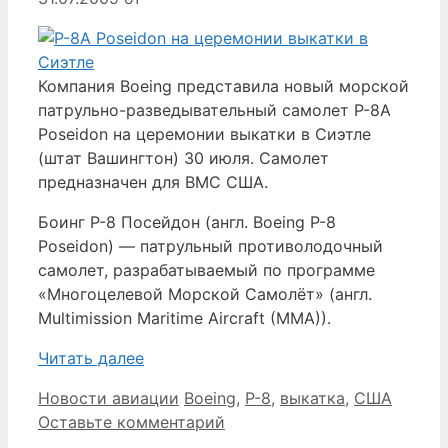
Компания Boeing представила новый морской
патрульно-разведывательный самолет P-8A
Poseidon на церемонии выкатки в Сиэтле
(штат Вашингтон) 30 июля. Самолет
предназначен для ВМС США.
Боинг P-8 Посейдон (англ. Boeing P-8
Poseidon) — патрульный противолодочный
самолет, разрабатываемый по программе
«Многоцелевой Морской Самолёт» (англ.
Multimission Maritime Aircraft (MMA)).
Читать далее
Рубрики
Метки
Новости авиации
Boeing
,
P-8
,
выкатка
,
США
Оставьте комментарий