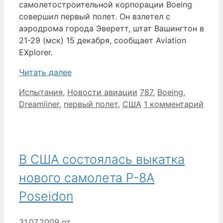
самолетостроительной корпорации Boeing
совершил первый полет. Он взлетел с
аэродрома города Эверетт, штат Вашингтон в
21-29 (мск) 15 декабря, сообщает Aviation
EXplorer.
Читать далее
Рубрики
Метки
Испытания
,
Новости авиации
787
,
Boeing
,
Dreamliner
,
первый полет
,
США
1 комментарий
В США состоялась выкатка
нового самолета P-8A
Poseidon
31.07.2009
от