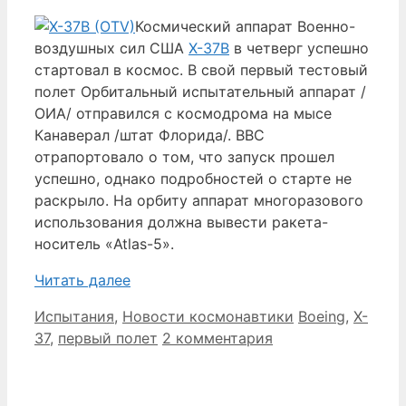
Космический аппарат Военно-
воздушных сил США
Х-37В
в четверг успешно
стартовал в космос. В свой первый тестовый
полет Орбитальный испытательный аппарат /
ОИА/ отправился с космодрома на мысе
Канаверал /штат Флорида/. ВВС
отрапортовало о том, что запуск прошел
успешно, однако подробностей о старте не
раскрыло. На орбиту аппарат многоразового
использования должна вывести ракета-
носитель «Atlas-5».
Читать далее
Рубрики
Метки
Испытания
,
Новости космонавтики
Boeing
,
X-
37
,
первый полет
2 комментария