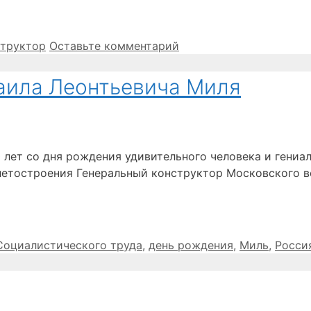
структор
Оставьте комментарий
хаила Леонтьевича Миля
0 лет со дня рождения удивительного человека и гениа
олетостроения Генеральный конструктор Московского 
Социалистического труда
,
день рождения
,
Миль
,
Росси