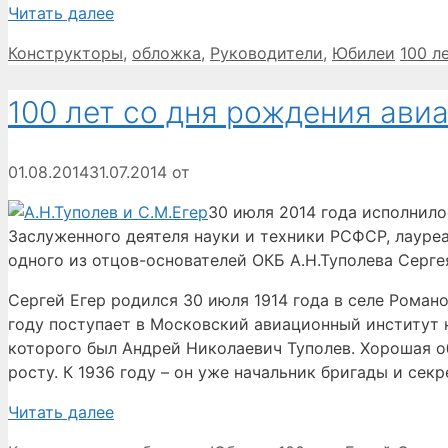
Читать далее
Рубрики
Метк
Конструкторы
,
обложка
,
Руководители
,
Юбилеи
100 л
100 лет со дня рождения ави
01.08.2014
31.07.2014
от
30 июля 2014 года исполнило
Заслуженного деятеля науки и техники РСФСР, лауре
одного из отцов-основателей ОКБ А.Н.Туполева Серге
Сергей Егер родился 30 июля 1914 года в селе Роман
году поступает в Московский авиационный институт 
которого был Андрей Николаевич Туполев. Хорошая 
росту. К 1936 году – он уже начальник бригады и се
Читать далее