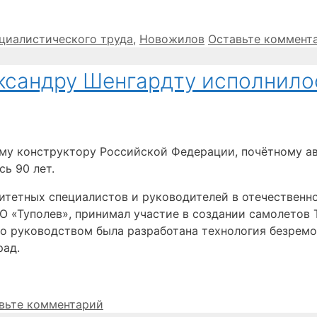
циалистического труда
,
Новожилов
Оставьте коммент
ксандру Шенгардту исполнило
му конструктору Российской Федерации, почётному ав
ь 90 лет.
итетных специалистов и руководителей в отечественно
«Туполев», принимал участие в создании самолетов Ту-1
 его руководством была разработана технология безре
рад.
вьте комментарий