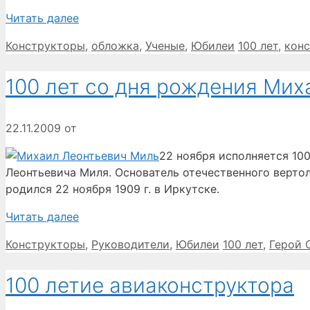
Читать далее
Рубрики
Метки
Конструкторы
,
обложка
,
Ученые
,
Юбилеи
100 лет
,
кон
100 лет со дня рождения Ми
22.11.2009
от
22 ноября исполняется 10
Леонтьевича Миля. Основатель отечественного верт
родился 22 ноября 1909 г. в Иркутске.
Читать далее
Рубрики
Метки
Конструкторы
,
Руководители
,
Юбилеи
100 лет
,
Герой 
100 летие авиаконструктора