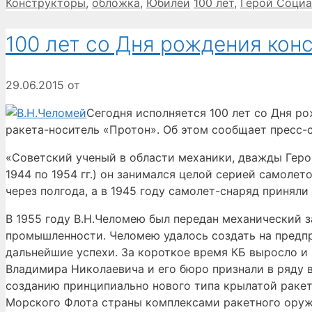
Рубрики
Метки
Конструкторы
,
обложка
,
Юбилеи
100 лет
,
Герой Социа
100 лет со Дня рождения ко
29.06.2015
от
Сегодня исполняется 100 лет со Дня р
ракета-носитель «Протон». Об этом сообщает пресс-
«Советский ученый в области механики, дважды Герой
1944 по 1954 гг.) он занимался целой серией самол
через полгода, а в 1945 году самолет-снаряд принял
В 1955 году В.Н.Челомею был передан механический 
промышленности. Челомею удалось создать на предпр
дальнейшие успехи. За короткое время КБ выросло и 
Владимира Николаевича и его бюро признали в ряду
созданию принципиально нового типа крылатой раке
Морского Флота страны комплексами ракетного оруж