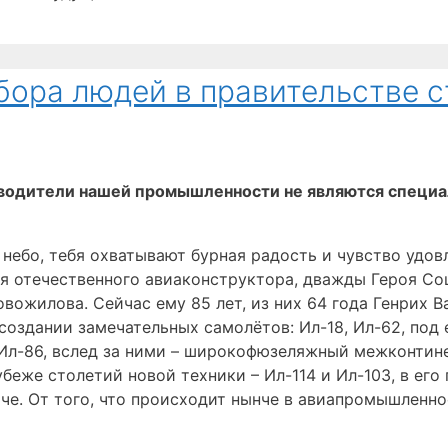
бора людей в правительстве 
водители нашей промышленности не являются специал
 небо, тебя охватывают бурная радость и чувство уд
ся отечественного авиаконструктора, дважды Героя Со
ожилова. Сейчас ему 85 лет, из них 64 года Генрих В
оздании замечательных самолётов: Ил-18, Ил-62, под 
 Ил-86, вслед за ними – широкофюзеляжный межконтин
еже столетий новой техники – Ил-114 и Ил-103, в его 
че. От того, что происходит нынче в авиапромышленно