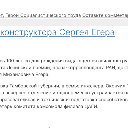
и
ет
,
Герой Социалистического труда
Оставьте коммента
аконструктора Сергея Егера
сь 100 лет со дня рождения выдающегося авиаконстру
ата Ленинской премии, члена-корреспондента РАН, док
я Михайловича Егера.
овка Тамбовской губернии, в семье инженера. Окончил 
на вечернее отделение и одновременно устраивается 
образовательная и техническая подготовка способств
кретарь комитета комсомола филиала ЦАГИ.