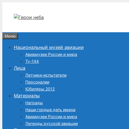
Перейти
к
содержимому
Меню
Национальный музей авиации
Авиамузеи России и мира
Ту-144
Лица
Летчики-испытатели
Персоналии
Юбиляры 2012
Материалы
Награды
Наши гордые дать имена
Авиамузеи России и мира
Легенды русской авиации