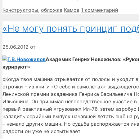
Рубрики
Метки
Конструкторы
,
обложка
Камов
1 комментарий
«Не могу понять принцип под
25.06.2012
от
Академик Генрих Новожилов: «Руко
курируют»
«Когда твоя машина отрывается от полосы и уходит в
строчки – из книги «О себе и самолётах» выдающего
Ленинской премии академика Генриха Васильевича Нов
Ильюшина. Он принимал непосредственное участие в с
первый реактивный «грузовик» Ил-76, затем аэробус
наладить серийный выпуск начавшей летать ещё на руб
– немало других машин. Но судьба распоряжается ина
радости он уже не испытывает.