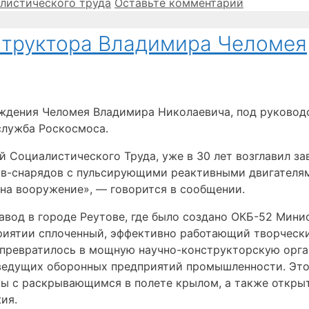
листического труда
Оставьте комментарий
нструктора Владимира Челомея
ождения Челомея Владимира Николаевича, под руковод
служба Роскосмоса.
 Социалистического Труда, уже в 30 лет возглавил зав
етов-снарядов с пульсирующими реактивными двигател
и на вооружение», — говорится в сообщении.
завод в городе Реутове, где было создано ОКБ-52 Мин
иятии сплоченный, эффективно работающий творческий
превратилось в мощную научно-конструкторскую органи
 ведущих оборонных предприятий промышленности. Это
ты с раскрывающимся в полете крылом, а также откры
ия.