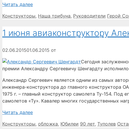
Читать далее
Рубрики
Метки
Конструкторы
,
Наша трибуна
,
Руководители
Герой Со
1 июня авиаконструктору Але
02.06.2015
01.06.2015
от
Сегодня заслуженно
премии Александру Сергеевичу Шенгардту исполнилос
Александр Сергеевич является одним из самых автор
инженера-конструктора до главного конструктора ОАО 
1975 г. – главный конструктор самолета Ту-154. Под
самолетов «Ту». Кавалер многих государственных наг
Читать далее
Рубрики
Метки
Конструкторы
,
обложка
,
Юбилеи
90 лет
,
Туполев
Оста