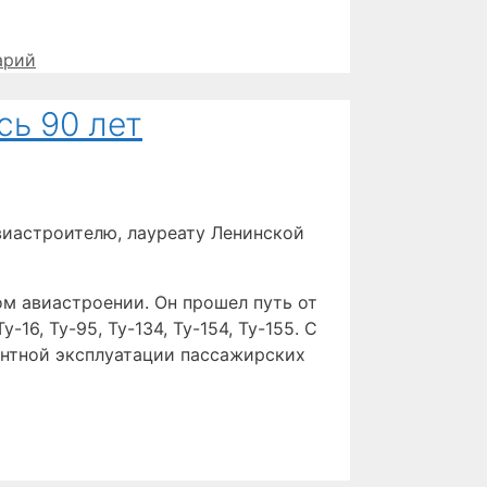
арий
сь 90 лет
иастроителю, лауреату Ленинской
м авиастроении. Он прошел путь от
6, Ту-95, Ту-134, Ту-154, Ту-155. С
монтной эксплуатации пассажирских