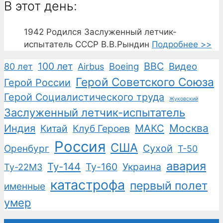
В этот день:
1942
Родился Заслуженный летчик-
испытатель СССР В.В.Рындин
Подробнее >>
100 лет
ВВС
Boeing
Видео
80 лет
Airbus
Герой Советского Союза
Герой России
Герой Социалистического труда
Жуковский
Заслуженный летчик-испытатель
Москва
Индия
Китай
Клуб Героев
МАКС
Россия
США
Сухой
Оренбург
Т-50
авария
Ту-144
Ту-160
Украина
Ту-22М3
катастрофа
первый полет
именные
умер