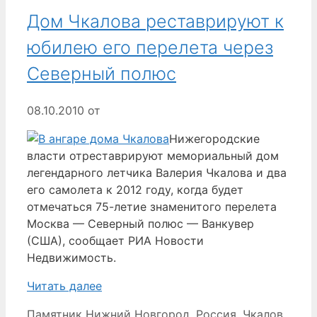
Дом Чкалова реставрируют к
юбилею его перелета через
Северный полюс
08.10.2010
от
Нижегородские
власти отреставрируют мемориальный дом
легендарного летчика Валерия Чкалова и два
его самолета к 2012 году, когда будет
отмечаться 75-летие знаменитого перелета
Москва — Северный полюс — Ванкувер
(США), сообщает РИА Новости
Недвижимость.
Читать далее
Рубрики
Метки
Памятник
Нижний Новгород
,
Россия
,
Чкалов