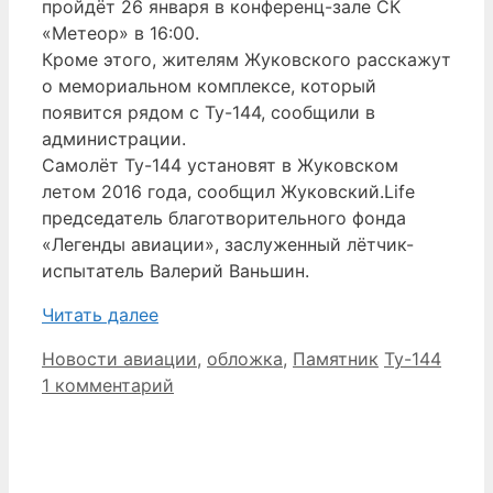
пройдёт 26 января в конференц-зале СК
«Метеор» в 16:00.
Кроме этого, жителям Жуковского расскажут
о мемориальном комплексе, который
появится рядом с Ту-144, сообщили в
администрации.
Самолёт Ту-144 установят в Жуковском
летом 2016 года, сообщил Жуковский.Life
председатель благотворительного фонда
«Легенды авиации», заслуженный лётчик-
испытатель Валерий Ваньшин.
Читать далее
Рубрики
Метки
Новости авиации
,
обложка
,
Памятник
Ту-144
1 комментарий