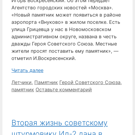
Игорь Воскресенский. Об этом передает
Агентство городских новостей «Москва».
«Новый памятник может появиться в районе
аэропорта «Внуково» в жилом поселке. Есть
улица Грицевца у нас в Новомосковском
административном округе, названа в честь
дважды Героя Советского Союза. Местные
жители просят поставить ему памятник», —
отметил И.Воскресенский.
Читать далее
Рубрики
Метки
Летчики
,
Памятник
Герой Советского Союза
,
памятник
Оставьте комментарий
Вторая жизнь советскому
штурмовику Ил-2 дана в