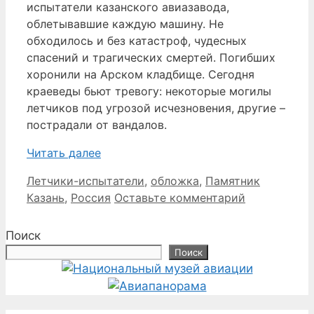
испытатели казанского авиазавода,
облетывавшие каждую машину. Не
обходилось и без катастроф, чудесных
спасений и трагических смертей. Погибших
хоронили на Арском кладбище. Сегодня
краеведы бьют тревогу: некоторые могилы
летчиков под угрозой исчезновения, другие –
пострадали от вандалов.
Читать далее
Рубрики
Метки
Летчики-испытатели
,
обложка
,
Памятник
Казань
,
Россия
Оставьте комментарий
Поиск
Поиск