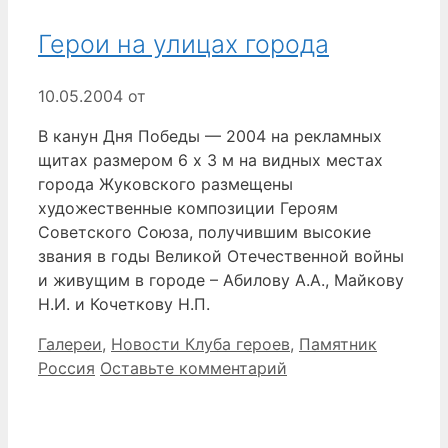
Герои на улицах города
10.05.2004
от
В канун Дня Победы — 2004 на рекламных
щитах размером 6 х 3 м на видных местах
города Жуковского размещены
художественные композиции Героям
Советского Союза, получившим высокие
звания в годы Великой Отечественной войны
и живущим в городе – Абилову А.А., Майкову
Н.И. и Кочеткову Н.П.
Рубрики
Метки
Галереи
,
Новости Клуба героев
,
Памятник
Россия
Оставьте комментарий