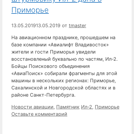
Приморье
13.05.2019
13.05.2019
от
tmaster
На авиационном празднике, прошедшем на
базе компании «Авиалифт Владивосток»
жители и гости Приморья увидели
восстановленый буквально по частям, Ил-2.
Бойцы Поискового объединения
«АвиаПоиск» собирали фрагменты для этой
машины в нескольких регионах: Приморье,
Сахалинской и Новгородской областях и в
районе Санкт-Петербурга.
Рубрики
Метки
Новости авиации
,
Памятник
Ил-2
,
Приморье
Оставьте комментарий