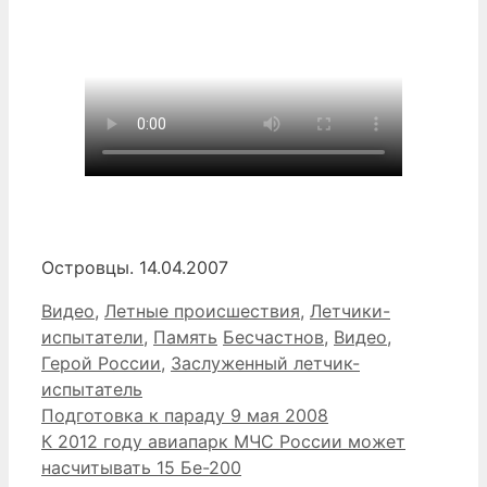
Островцы. 14.04.2007
Рубрики
Видео
,
Летные происшествия
,
Летчики-
Метки
испытатели
,
Память
Бесчастнов
,
Видео
,
Герой России
,
Заслуженный летчик-
испытатель
Подготовка к параду 9 мая 2008
К 2012 году авиапарк МЧС России может
насчитывать 15 Бе-200