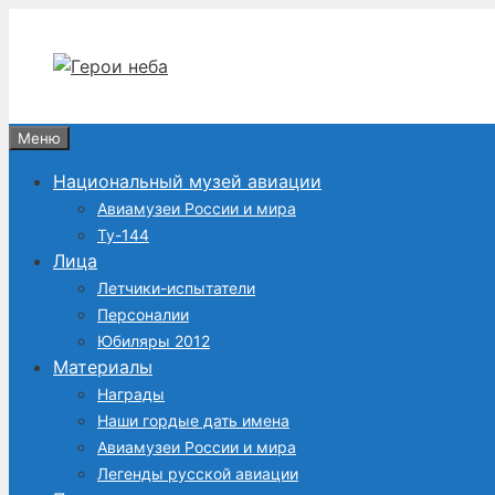
Перейти
к
содержимому
Меню
Национальный музей авиации
Авиамузеи России и мира
Ту-144
Лица
Летчики-испытатели
Персоналии
Юбиляры 2012
Материалы
Награды
Наши гордые дать имена
Авиамузеи России и мира
Легенды русской авиации