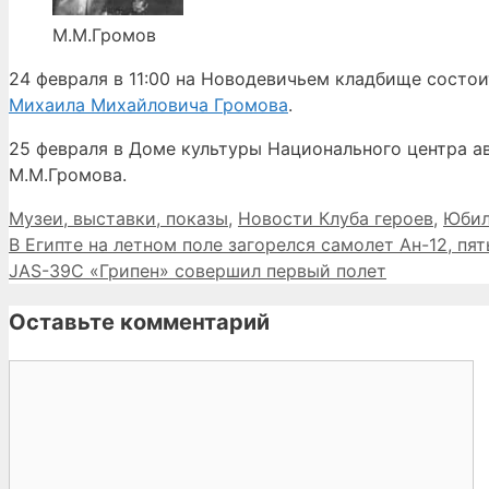
М.М.Громов
24 февраля в 11:00 на Новодевичьем кладбище состо
Михаила Михайловича Громова
.
25 февраля в Доме культуры Национального центра а
М.М.Громова.
Рубрики
Музеи, выставки, показы
,
Новости Клуба героев
,
Юбил
В Египте на летном поле загорелся самолет Ан-12, пя
JAS-39C «Грипен» совершил первый полет
Оставьте комментарий
Комментарий