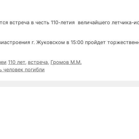
ится встреча в честь 110-летия величайшего летчика-
виастроения г. Жуковском в 15:00 пройдет торжествен
Метки
еи
110 лет
,
встреча
,
Громов М.М.
ть человек погибли