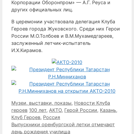
Корпорации Оборонпром» — А.Г. Реуса и
других официальных лиц.
В церемонии участвовала делегация Клуба
Героев города Жуковского. Среди них Герои
России М.О.Толбоев и В.М.Мухамедгареев,
заслуженный летчик-испытатель
И.Х.Кирамов.
Рубрики
Музеи, выставки, показы
,
Новости Клуба
Метки
героев
100 лет
,
АКТО
,
Герой России
,
Казань
,
Клуб Героев
,
Россия
Выпускники оренбургской летки отмечают
день рождения училища