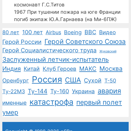
космонавт Г.С.Титов
1967
При тушении пожара на юге Франции
погиб экипаж Ю.А.Гарнаева (на Ми-6ПЖ)
100 лет
ВВС
Boeing
Видео
80 лет
Airbus
Герой Советского Союза
Герой России
Герой Социалистического труда
Жуковский
Заслуженный летчик-испытатель
Москва
Индия
Китай
Клуб Героев
МАКС
Россия
США
Сухой
Оренбург
Т-50
авария
Ту-144
Ту-160
Украина
Ту-22М3
катастрофа
первый полет
именные
умер