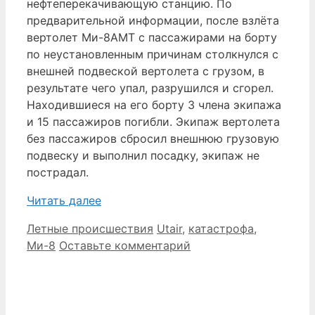
нефтеперекачивающую станцию. По
предварительной информации, после взлёта
вертолет Ми-8АМТ с пассажирами на борту
по неустановленным причинам столкнулся с
внешней подвеской вертолета с грузом, в
результате чего упал, разрушился и сгорел.
Находившиеся на его борту 3 члена экипажа
и 15 пассажиров погибли. Экипаж вертолета
без пассажиров сбросил внешнюю грузовую
подвеску и выполнил посадку, экипаж не
пострадал.
Читать далее
Рубрики
Метки
Летные происшествия
Utair
,
катастрофа
,
Ми-8
Оставьте комментарий