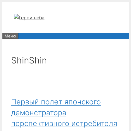
Перейти
к
содержимому
Меню
ShinShin
Первый полет японского
демонстратора
перспективного истребителя