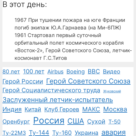
В этот день:
1967
При тушении пожара на юге Франции
погиб экипаж Ю.А.Гарнаева (на Ми-6ПЖ)
1961
Стартовал первый суточный
орбитальный полет космического корабля
«Восток-2», Герой Советского Союза, летчик-
космонавт Г.С.Титов
100 лет
ВВС
Boeing
Видео
80 лет
Airbus
Герой Советского Союза
Герой России
Герой Социалистического труда
Жуковский
Заслуженный летчик-испытатель
Москва
Индия
Китай
Клуб Героев
МАКС
Россия
США
Сухой
Оренбург
Т-50
авария
Ту-144
Ту-160
Украина
Ту-22М3