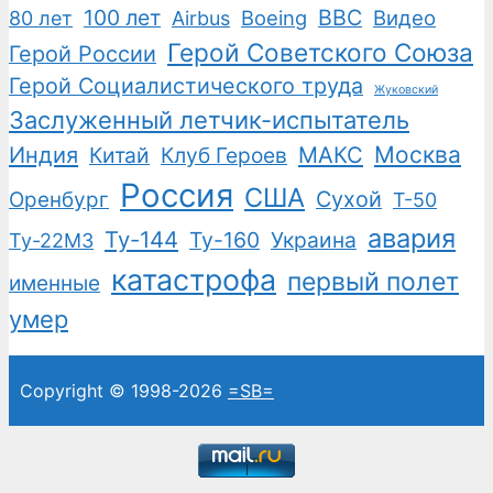
100 лет
ВВС
Boeing
Видео
80 лет
Airbus
Герой Советского Союза
Герой России
Герой Социалистического труда
Жуковский
Заслуженный летчик-испытатель
Москва
Индия
Китай
Клуб Героев
МАКС
Россия
США
Сухой
Оренбург
Т-50
авария
Ту-144
Ту-160
Украина
Ту-22М3
катастрофа
первый полет
именные
умер
Copyright © 1998-2026
=SB=