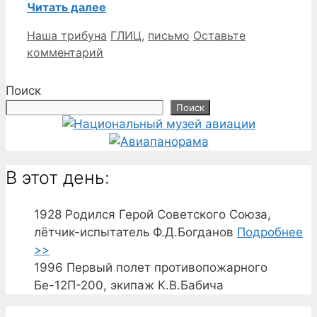
Читать далее
Рубрики
Метки
Наша трибуна
ГЛИЦ
,
письмо
Оставьте
комментарий
Поиск
Поиск
В этот день:
1928
Родился Герой Советского Союза,
лётчик-испытатель Ф.Д.Богданов
Подробнее
>>
1996
Первый полет противопожарного
Бе-12П-200, экипаж К.В.Бабича