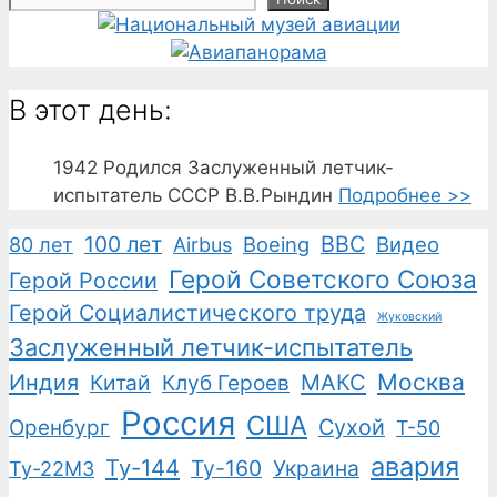
В этот день:
1942
Родился Заслуженный летчик-
испытатель СССР В.В.Рындин
Подробнее >>
100 лет
ВВС
Boeing
Видео
80 лет
Airbus
Герой Советского Союза
Герой России
Герой Социалистического труда
Жуковский
Заслуженный летчик-испытатель
Москва
Индия
Китай
Клуб Героев
МАКС
Россия
США
Сухой
Оренбург
Т-50
авария
Ту-144
Ту-160
Украина
Ту-22М3