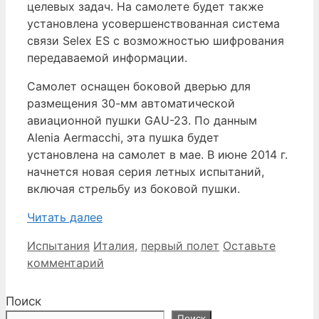
целевых задач. На самолете будет также
установлена усовершенствованная система
связи Selex ES с возможностью шифрования
передаваемой информации.
Самолет оснащен боковой дверью для
размещения 30-мм автоматической
авиационной пушки GAU-23. По данным
Alenia Aermacchi, эта пушка будет
установлена на самолет в мае. В июне 2014 г.
начнется новая серия летных испытаний,
включая стрельбу из боковой пушки.
Читать далее
Рубрики
Метки
Испытания
Италия
,
первый полет
Оставьте
комментарий
Поиск
Поиск