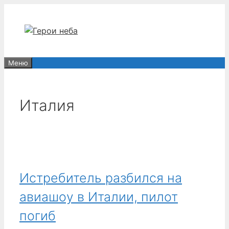
Перейти
к
содержимому
Меню
Италия
Истребитель разбился на
авиашоу в Италии, пилот
погиб