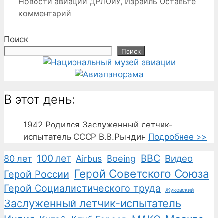
Рубрики
Метки
Новости авиации
ДРЛОиУ
,
Израиль
Оставьте
комментарий
Поиск
Поиск
В этот день:
1942
Родился Заслуженный летчик-
испытатель СССР В.В.Рындин
Подробнее >>
100 лет
ВВС
Boeing
Видео
80 лет
Airbus
Герой Советского Союза
Герой России
Герой Социалистического труда
Жуковский
Заслуженный летчик-испытатель