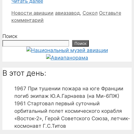
Читать далее
Рубрики
Метки
Новости авиации
авиазавод
,
Сокол
Оставьте
комментарий
Поиск
Поиск
В этот день:
1967
При тушении пожара на юге Франции
погиб экипаж Ю.А.Гарнаева (на Ми-6ПЖ)
1961
Стартовал первый суточный
орбитальный полет космического корабля
«Восток-2», Герой Советского Союза, летчик-
космонавт Г.С.Титов