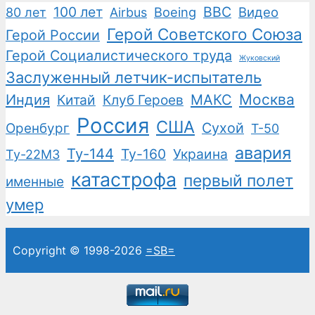
100 лет
ВВС
Boeing
Видео
80 лет
Airbus
Герой Советского Союза
Герой России
Герой Социалистического труда
Жуковский
Заслуженный летчик-испытатель
Москва
Индия
Китай
Клуб Героев
МАКС
Россия
США
Сухой
Оренбург
Т-50
авария
Ту-144
Ту-160
Украина
Ту-22М3
катастрофа
первый полет
именные
умер
Copyright © 1998-2026
=SB=