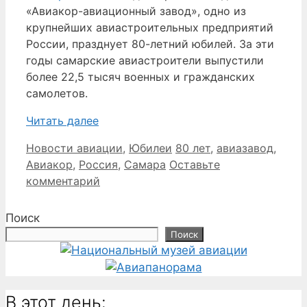
«Авиакор-авиационный завод», одно из
крупнейших авиастроительных предприятий
России, празднует 80-летний юбилей. За эти
годы самарские авиастроители выпустили
более 22,5 тысяч военных и гражданских
самолетов.
Читать далее
Рубрики
Метки
Новости авиации
,
Юбилеи
80 лет
,
авиазавод
,
Авиакор
,
Россия
,
Самара
Оставьте
комментарий
Поиск
Поиск
В этот день: