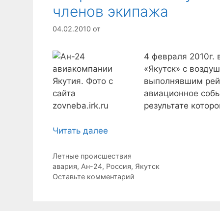
членов экипажа
04.02.2010
от
4 февраля 2010г. 
«Якутск» с возду
выполнявшим рейс
авиационное собы
результате котор
Читать далее
Рубрики
Летные происшествия
Метки
авария
,
Ан-24
,
Россия
,
Якутск
Оставьте комментарий