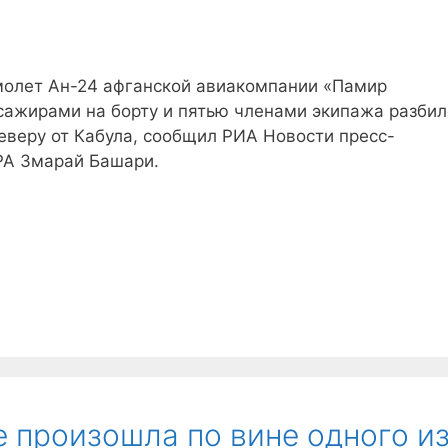
олет Ан-24 афганской авиакомпании «Памир
ссажирами на борту и пятью членами экипажа разбил
северу от Кабула, сообщил РИА Новости пресс-
РА Змарай Башари.
е произошла по вине одного и