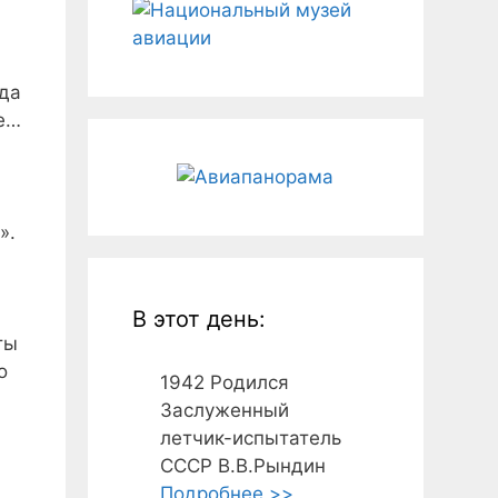
да
е…
».
В этот день:
ты
о
1942
Родился
Заслуженный
летчик-испытатель
и
СССР В.В.Рындин
Подробнее >>