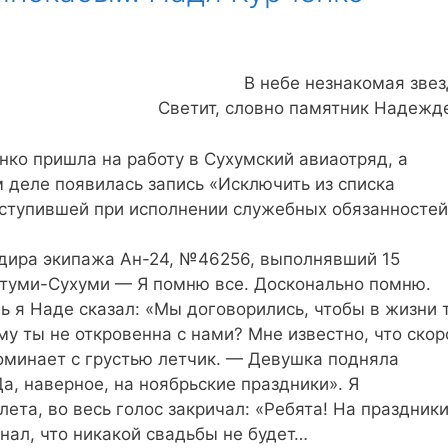
В небе незнакомая звез
Светит, словно памятник Надежд
нко пришла на работу в Сухумский авиаотряд, а
 деле появилась запись «Исключить из списка
наступившей при исполнении служебных обязанностей
дира экипажа Ан-24, №46256, выполнявший 15
атуми-Сухуми — Я помню все. Досконально помню.
ь я Наде сказал: «Мы договорились, чтобы в жизни 
му ты не откровенна с нами? Мне известно, что скор
оминает с грустью летчик. — Девушка подняла
Да, наверное, на ноябрьские праздники». Я
ета, во весь голос закричал: «Ребята! На праздник
знал, что никакой свадьбы не будет…