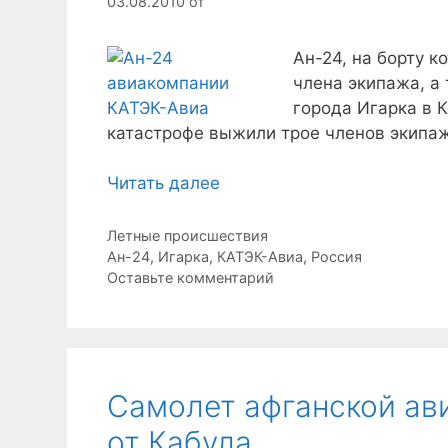
03.08.2010
от
Ан-24, на борту к
члена экипажа, а 
города Игарка в 
катастрофе выжили трое членов экипаж
Читать далее
Рубрики
Летные происшествия
Метки
Ан-24
,
Игарка
,
КАТЭК-Авиа
,
Россия
Оставьте комментарий
Самолет афганской ав
от Кабула