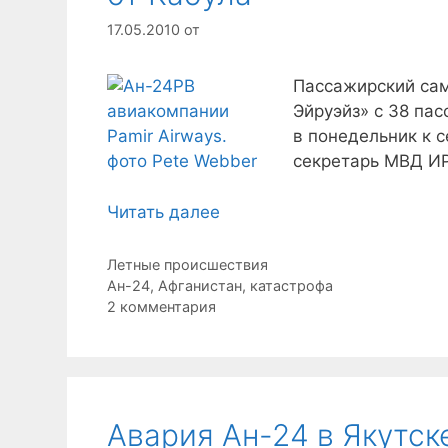
17.05.2010
от
Пассажирский сам
Эйруэйз» с 38 па
в понедельник к 
секретарь МВД И
Читать далее
Рубрики
Летные происшествия
Метки
Ан-24
,
Афганистан
,
катастрофа
2 комментария
Авария Ан-24 в Якутск