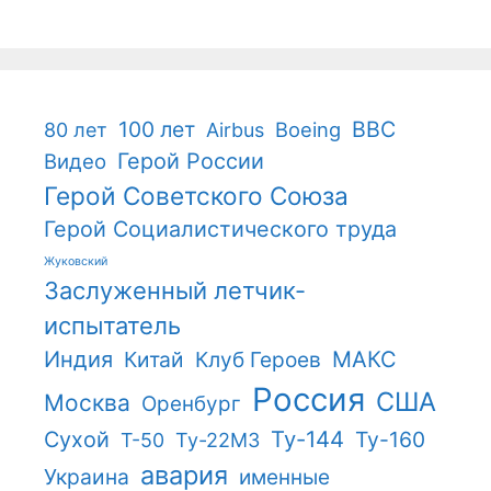
100 лет
ВВС
Boeing
80 лет
Airbus
Герой России
Видео
Герой Советского Союза
Герой Социалистического труда
Жуковский
Заслуженный летчик-
испытатель
Индия
Китай
Клуб Героев
МАКС
Россия
США
Москва
Оренбург
Ту-144
Сухой
Ту-160
Т-50
Ту-22М3
авария
Украина
именные