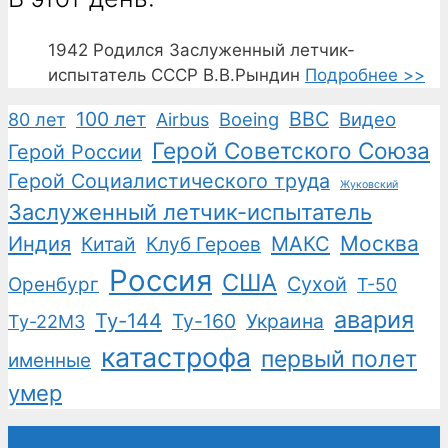
1942
Родился Заслуженный летчик-
испытатель СССР В.В.Рындин
Подробнее >>
100 лет
ВВС
Boeing
Видео
80 лет
Airbus
Герой Советского Союза
Герой России
Герой Социалистического труда
Жуковский
Заслуженный летчик-испытатель
Москва
Индия
Китай
Клуб Героев
МАКС
Россия
США
Сухой
Оренбург
Т-50
авария
Ту-144
Ту-160
Украина
Ту-22М3
катастрофа
первый полет
именные
умер