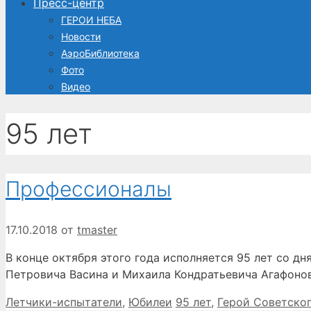
Пресс-центр
ГЕРОИ НЕБА
Новости
АэроБиблиотека
Фото
Видео
95 лет
Профессионалы
17.10.2018
от
tmaster
В конце октября этого года исполняется 95 лет со д
Петровича Васина и Михаила Кондратьевича Агафонова
Рубрики
Метки
Летчики-испытатели
,
Юбилеи
95 лет
,
Герой Советско