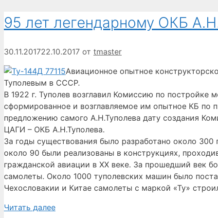
95 лет легендарному ОКБ А.Н
30.11.2017
22.10.2017
от
tmaster
Авиационное опытное конструкторско
Туполевым в СССР.
В 1922 г. Туполев возглавил Комиссию по постройке 
сформированное и возглавляемое им опытное КБ по 
предложению самого А.Н.Туполева дату создания Ком
ЦАГИ – ОКБ А.Н.Туполева.
За годы существования было разработано около 300 п
около 90 были реализованы в конструкциях, проходи
гражданской авиации в ХХ веке. За прошедший век бо
самолеты. Около 1000 туполевских машин было постав
Чехословакии и Китае самолеты с маркой «Ту» строи
Читать далее