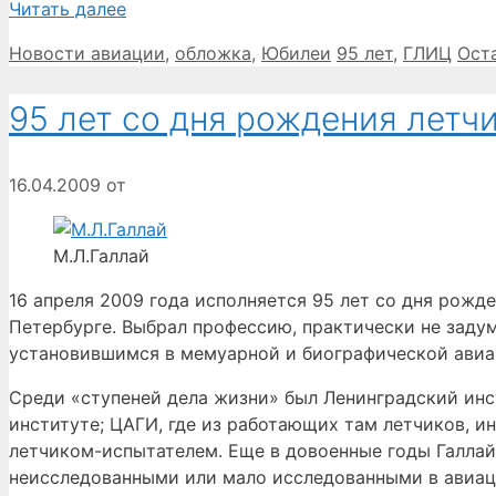
Читать далее
Рубрики
Метки
Новости авиации
,
обложка
,
Юбилеи
95 лет
,
ГЛИЦ
Ост
95 лет со дня рождения летч
16.04.2009
от
М.Л.Галлай
16 апреля 2009 года исполняется 95 лет со дня рожд
Петербурге. Выбрал профессию, практически не задум
установившимся в мемуарной и биографической авиац
Среди «ступеней дела жизни» был Ленинградский инс
институте; ЦАГИ, где из работающих там летчиков, ин
летчиком-испытателем. Еще в довоенные годы Галлай
неисследованными или мало исследованными в авиаци