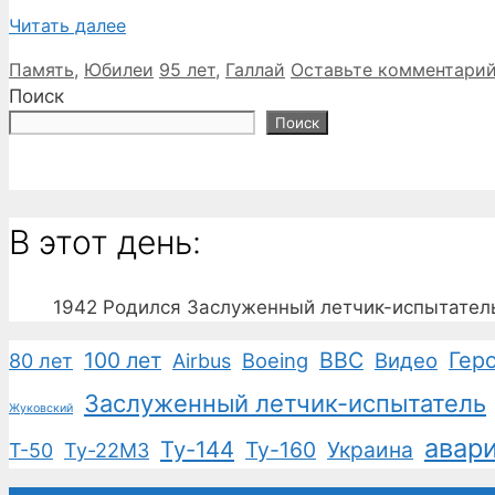
Читать далее
Рубрики
Метки
Память
,
Юбилеи
95 лет
,
Галлай
Оставьте комментари
Поиск
Поиск
В этот день:
1942
Родился Заслуженный летчик-испытател
100 лет
ВВС
Гер
Boeing
Видео
80 лет
Airbus
Заслуженный летчик-испытатель
Жуковский
авар
Ту-144
Ту-160
Украина
Т-50
Ту-22М3