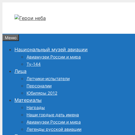
Перейти
к
содержимому
Меню
Национальный музей авиации
Авиамузеи России и мира
Ту-144
Лица
Летчики-испытатели
Персоналии
Юбиляры 2012
Материалы
Награды
Наши гордые дать имена
Авиамузеи России и мира
Легенды русской авиации