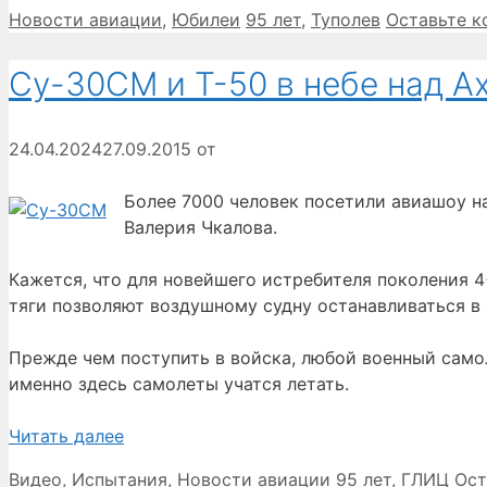
Рубрики
Метки
Новости авиации
,
Юбилеи
95 лет
,
Туполев
Оставьте 
Су-30СМ и Т-50 в небе над А
24.04.2024
27.09.2015
от
Более 7000 человек посетили авиашоу н
Валерия Чкалова.
Кажется, что для новейшего истребителя поколения
тяги позволяют воздушному судну останавливаться в 
Прежде чем поступить в войска, любой военный само
именно здесь самолеты учатся летать.
Читать далее
Рубрики
Метки
Видео
,
Испытания
,
Новости авиации
95 лет
,
ГЛИЦ
Ост