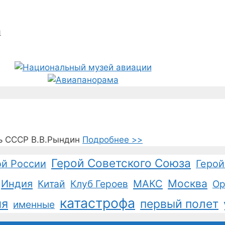
й
ь СССР В.В.Рындин
Подробнее >>
Герой Советского Союза
ой России
Герой
Москва
Индия
Китай
Клуб Героев
МАКС
Ор
катастрофа
ия
первый полет
именные