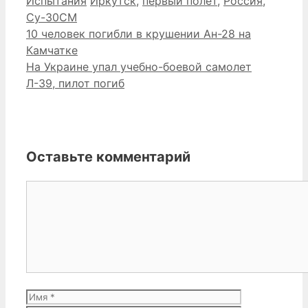
Испытания
Иркутск
,
первый полет
,
Россия
,
Су-30СМ
10 человек погибли в крушении Ан-28 на
Камчатке
На Украине упал учебно-боевой самолет
Л-39, пилот погиб
Оставьте комментарий
Комментарий
Имя
Email