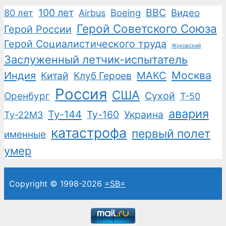
100 лет
ВВС
Boeing
Видео
80 лет
Airbus
Герой Советского Союза
Герой России
Герой Социалистического труда
Жуковский
Заслуженный летчик-испытатель
Москва
Индия
Китай
Клуб Героев
МАКС
Россия
США
Сухой
Оренбург
Т-50
авария
Ту-144
Ту-160
Украина
Ту-22М3
катастрофа
первый полет
именные
умер
Copyright © 1998-2026
=SB=