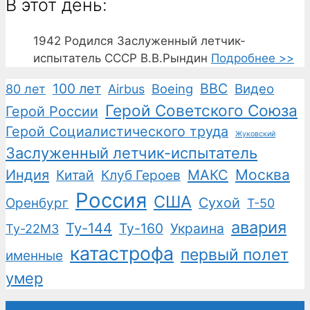
В этот день:
1942
Родился Заслуженный летчик-
испытатель СССР В.В.Рындин
Подробнее >>
100 лет
ВВС
Boeing
Видео
80 лет
Airbus
Герой Советского Союза
Герой России
Герой Социалистического труда
Жуковский
Заслуженный летчик-испытатель
Москва
Индия
Китай
Клуб Героев
МАКС
Россия
США
Сухой
Оренбург
Т-50
авария
Ту-144
Ту-160
Украина
Ту-22М3
катастрофа
первый полет
именные
умер