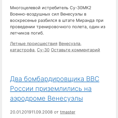
Многоцелевой истребитель Су-30МК2
Военно-воздушных сил Венесуэлы в
воскресенье разбился в штате Миранда при
проведении тренировочного полета, один из
летчиков погиб.
Рубрики
Метки
Летные происшествия
Венесуэла
,
катастрофа
,
Су-30
Оставьте комментарий
Два бомбардировщика ВВС
России приземлились на
аэродроме Венесуэлы
20.01.2019
11.09.2008
от
tmaster