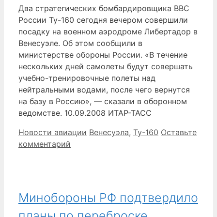
Два стратегических бомбардировщика ВВС
России Ту-160 сегодня вечером совершили
посадку на военном аэродроме Либертадор в
Венесуэле. Об этом сообщили в
министерстве обороны России. «В течение
нескольких дней самолеты будут совершать
учебно-тренировочные полеты над
нейтральными водами, после чего вернутся
на базу в Россию», — сказали в оборонном
ведомстве. 10.09.2008 ИТАР-ТАСС
Рубрики
Метки
Новости авиации
Венесуэла
,
Ту-160
Оставьте
комментарий
Минобороны РФ подтвердило
планы по переброске