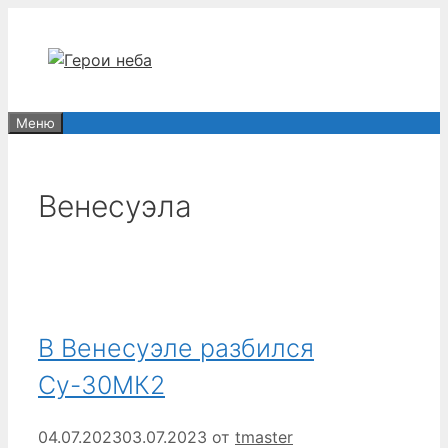
Перейти
к
содержимому
Меню
Венесуэла
В Венесуэле разбился
Су-30МК2
04.07.2023
03.07.2023
от
tmaster