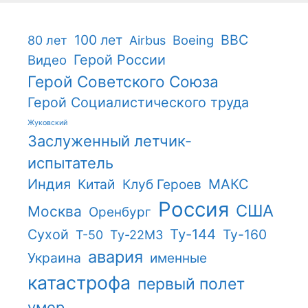
100 лет
ВВС
Boeing
80 лет
Airbus
Герой России
Видео
Герой Советского Союза
Герой Социалистического труда
Жуковский
Заслуженный летчик-
испытатель
Индия
Китай
Клуб Героев
МАКС
Россия
США
Москва
Оренбург
Ту-144
Сухой
Ту-160
Т-50
Ту-22М3
авария
Украина
именные
катастрофа
первый полет
умер