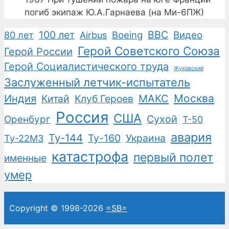
погиб экипаж Ю.А.Гарнаева (на Ми-6ПЖ)
100 лет
ВВС
Boeing
Видео
80 лет
Airbus
Герой Советского Союза
Герой России
Герой Социалистического труда
Жуковский
Заслуженный летчик-испытатель
Москва
Индия
Китай
Клуб Героев
МАКС
Россия
США
Сухой
Оренбург
Т-50
авария
Ту-144
Ту-160
Украина
Ту-22М3
катастрофа
первый полет
именные
умер
Copyright © 1998-2026
=SB=