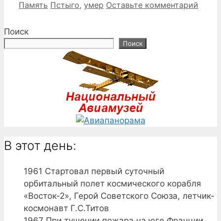
Рубрики
Метки
Память
Пстыго
,
умер
Оставьте комментарий
Поиск
Поиск
В этот день:
1961
Стартовал первый суточный
орбитальный полет космического корабля
«Восток-2», Герой Советского Союза, летчик-
космонавт Г.С.Титов
1967
При тушении пожара на юге Франции