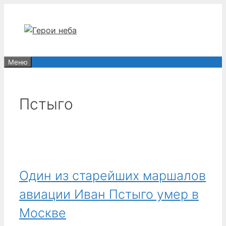
Перейти
к
содержимому
Меню
Пстыго
Один из старейших маршалов
авиации Иван Пстыго умер в
Москве