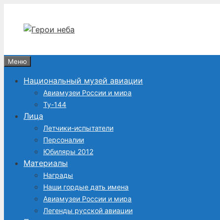
Перейти
к
содержимому
Меню
Национальный музей авиации
Авиамузеи России и мира
Ту-144
Лица
Летчики-испытатели
Персоналии
Юбиляры 2012
Материалы
Награды
Наши гордые дать имена
Авиамузеи России и мира
Легенды русской авиации