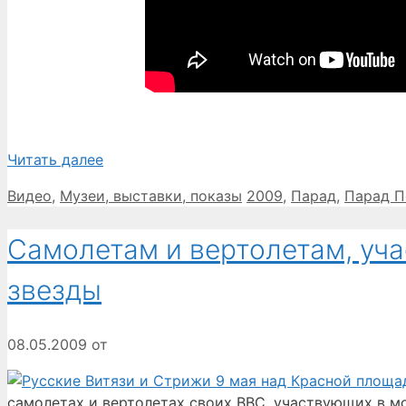
Читать далее
Рубрики
Метки
Видео
,
Музеи, выставки, показы
2009
,
Парад
,
Парад 
Самолетам и вертолетам, уч
звезды
08.05.2009
от
самолетах и вертолетах своих ВВС, участвующих в м