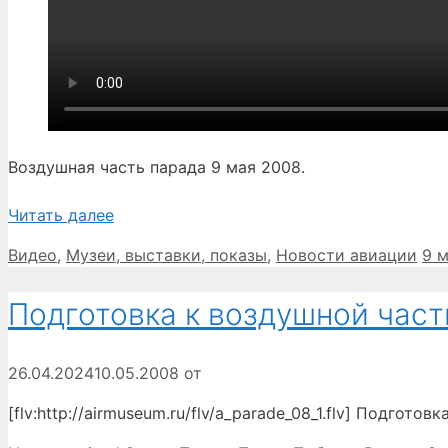
Воздушная часть парада 9 мая 2008.
Читать далее
Рубрики
Ме
Видео
,
Музеи, выставки, показы
,
Новости авиации
9 
Подготовка к воздушной част
26.04.2024
10.05.2008
от
[flv:http://airmuseum.ru/flv/a_parade_08_1.flv] Подго