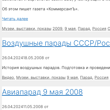
Об этом пишет газета «КоммерсантЪ».
Читать далее
Рубрики
Метки
Музеи, выставки, показы
2009
,
9 мая
,
Парад
,
Россия
О
Воздушные парады СССР/Ро
26.04.2024
18.05.2008
от
История воздушных парадов. Подготовка и проведени
Рубрики
Метки
Видео
,
Музеи, выставки, показы
9 мая
,
Парад
,
Россия
Авиапарад 9 мая 2008
26.04.2024
11.05.2008
от