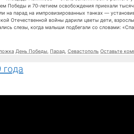
ем Победы и 70-летием освобождения приехали тысяч
зли на парад на импровизированных танках — установ
икой Отечественной войны дарили цветы дети, взросл
вались слезы, когда малыши подбегали со словами: «Спа
Метки
ложка
День Победы
,
Парад
,
Севастополь
Оставьте ком
 года