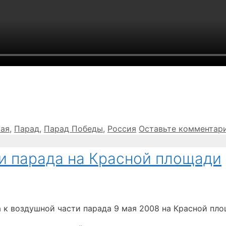
тки
мая
,
Парад
,
Парад Победы
,
Россия
Оставьте комментар
и парада на Красной площади
товка к воздушной части парада 9 мая 2008 на Красной пл