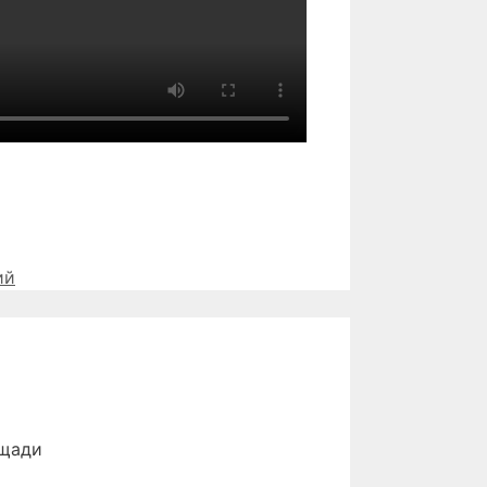
ий
ощади