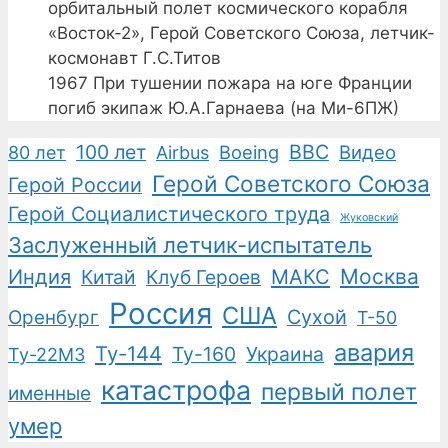
орбитальный полет космического корабля
«Восток-2», Герой Советского Союза, летчик-
космонавт Г.С.Титов
1967
При тушении пожара на юге Франции
погиб экипаж Ю.А.Гарнаева (на Ми-6ПЖ)
100 лет
ВВС
Boeing
Видео
80 лет
Airbus
Герой Советского Союза
Герой России
Герой Социалистического труда
Жуковский
Заслуженный летчик-испытатель
Москва
Индия
Китай
Клуб Героев
МАКС
Россия
США
Сухой
Оренбург
Т-50
авария
Ту-144
Ту-160
Украина
Ту-22М3
катастрофа
первый полет
именные
умер