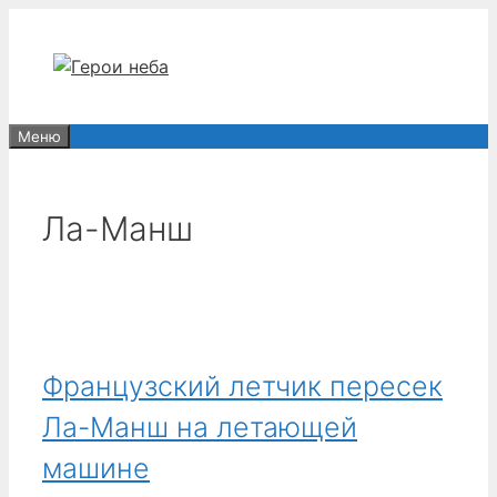
Перейти
к
содержимому
Меню
Ла-Манш
Французский летчик пересек
Ла-Манш на летающей
машине