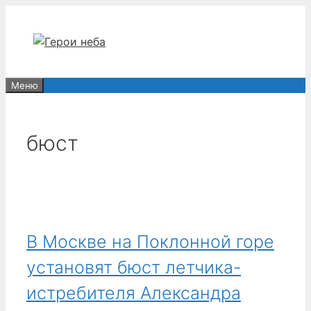
Перейти
к
содержимому
Меню
бюст
В Москве на Поклонной горе
установят бюст летчика-
истребителя Александра