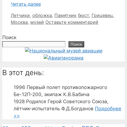
Читать далее
Рубрики
Метки
Летчики
,
обложка
,
Памятник
бюст
,
Грицевец
,
Москва
,
музей
Оставьте комментарий
Поиск
Поиск
В этот день:
1996
Первый полет противопожарного
Бе-12П-200, экипаж К.В.Бабича
1928
Родился Герой Советского Союза,
лётчик-испытатель Ф.Д.Богданов
Подробнее
>>