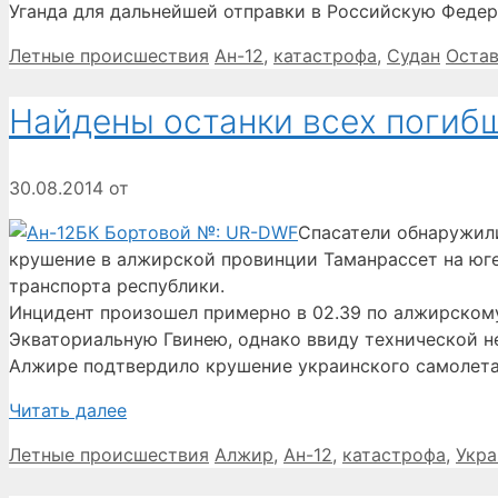
Уганда для дальнейшей отправки в Российскую Федера
Рубрики
Метки
Летные происшествия
Ан-12
,
катастрофа
,
Судан
Остав
Найдены останки всех погибш
30.08.2014
от
Спасатели обнаружили
крушение в алжирской провинции Таманрассет на юге
транспорта республики.
Инцидент произошел примерно в 02.39 по алжирскому 
Экваториальную Гвинею, однако ввиду технической н
Алжире подтвердило крушение украинского самолета 
Читать далее
Рубрики
Метки
Летные происшествия
Алжир
,
Ан-12
,
катастрофа
,
Укра