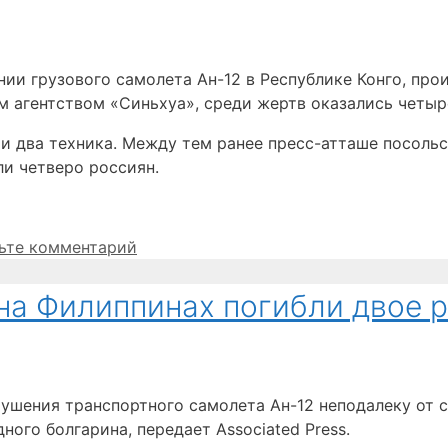
ии грузового самолета Ан-12 в Республике Конго, про
м агентством «Синьхуа», среди жертв оказались четыр
а и два техника. Между тем ранее пресс-атташе посоль
ли четверо россиян.
ьте комментарий
 на Филиппинах погибли двое 
рушения транспортного самолета Ан-12 неподалеку от
ного болгарина, передает Associated Press.