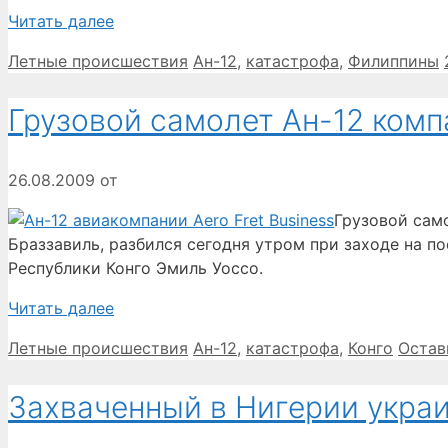
Читать далее
Рубрики
Метки
Летные происшествия
Ан-12
,
катастрофа
,
Филиппины
Грузовой самолет Ан-12 комп
26.08.2009
от
Грузовой сам
Браззавиль, разбился сегодня утром при заходе на п
Республики Конго Эмиль Уоссо.
Читать далее
Рубрики
Метки
Летные происшествия
Ан-12
,
катастрофа
,
Конго
Остав
Захваченный в Нигерии укра