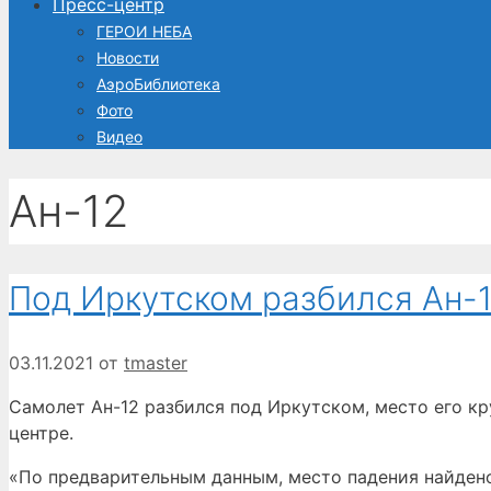
Пресс-центр
ГЕРОИ НЕБА
Новости
АэроБиблиотека
Фото
Видео
Ан-12
Под Иркутском разбился Ан-
03.11.2021
от
tmaster
Самолет Ан-12 разбился под Иркутском, место его 
центре.
«По предварительным данным, место падения найдено