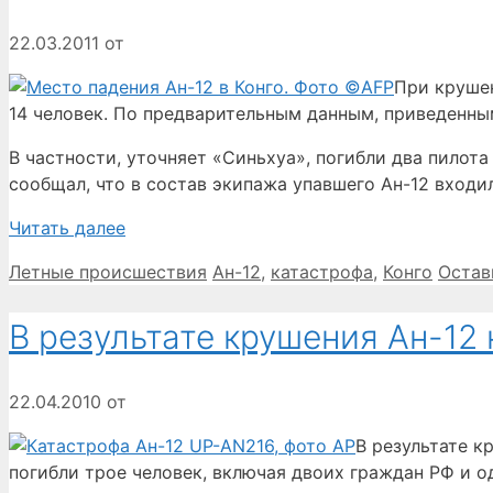
22.03.2011
от
При крушен
14 человек. По предварительным данным, приведенны
В частности, уточняет «Синьхуа», погибли два пилот
сообщал, что в состав экипажа упавшего Ан-12 входи
Читать далее
Рубрики
Метки
Летные происшествия
Ан-12
,
катастрофа
,
Конго
Остав
В результате крушения Ан-12
22.04.2010
от
В результате к
погибли трое человек, включая двоих граждан РФ и од