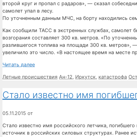
второй круг и пропал с радаров», — сказал собеседн
самолет упал в лесу.
По уточненным данным МЧС, на борту находились семь
Как сообщили ТАСС в экстренных службах, самолет бы
возгорания составляет 300 кв. метров. «По уточненн
разлившегося топлива на площади 300 кв. метров», —
увеличило это число. «В настоящее время на месте п
Читать далее
Рубрики
Метки
Летные происшествия
Ан-12
,
Иркутск
,
катастрофа
Ос
Стало известно имя погибше
05.11.2015
от
Стало известно имя российского летчика, погибшего
источник в российских силовых структурах. Ранее ис