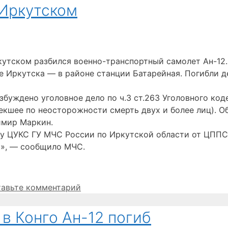
 Иркутском
кутском разбился военно-транспортный самолет Ан-12.
е Иркутска — в районе станции Батарейная. Погибли д
буждено уголовное дело по ч.3 ст.263 Уголовного код
екшее по неосторожности смерть двух и более лиц). 
имир Маркин.
му ЦУКС ГУ МЧС России по Иркутской области от ЦПП
я», — сообщило МЧС.
тавьте комментарий
в Конго Ан-12 погиб