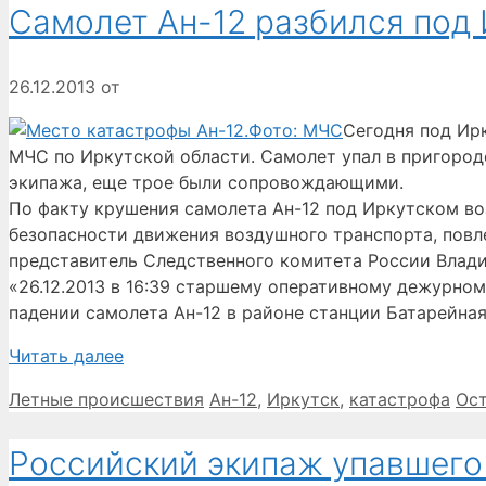
Самолет Ан-12 разбился под
26.12.2013
от
Сегодня под Ир
МЧС по Иркутской области. Самолет упал в пригород
экипажа, еще трое были сопровождающими.
По факту крушения самолета Ан-12 под Иркутском воз
безопасности движения воздушного транспорта, повл
представитель Следственного комитета России Влад
«26.12.2013 в 16:39 старшему оперативному дежурно
падении самолета Ан-12 в районе станции Батарейна
Читать далее
Рубрики
Метки
Летные происшествия
Ан-12
,
Иркутск
,
катастрофа
Ос
Российский экипаж упавшего 