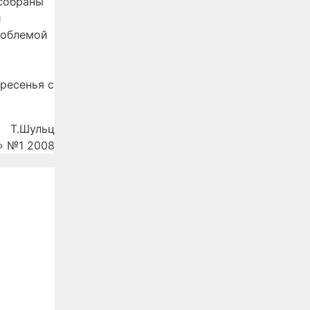
 собраны
и
роблемой
кресенья с
Т.Шульц
» №1 2008