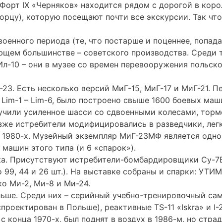
 Форт IX «Черняков» находится рядом с дорогой в кор
рцу), которую посещают почти все экскурсии. Так что
оенного периода (те, что постарше и поценнее, попад
ющем большинстве – советского производства. Среди 
 Ил-10 – они в музее со времен перевооружения польск
23. Есть несколько версий МиГ-15, МиГ-17 и МиГ-21. П
Lim-1 – Lim-6, было построено свыше 1600 боевых маш
учили усиленное шасси со сдвоенными колесами, торм
зже истребители модифицировались в разведчики, лег
1980-х. Музейный экземпляр МиГ-23МФ является одно
 машин этого типа (и 6 «спарок»).
ика. Присутствуют истребители-бомбардировщики Су-
 99, 44 и 26 шт.). На выставке собраны и спарки: УТИМ
ко Ми-2, Ми-8 и Ми-24.
ьше. Среди них – серийный учебно-тренировочный сам
роектирован в Польше), реактивные TS-11 «Iskra» и I-2
 конца 1970-х, был поднят в воздух в 1986-м, но страд