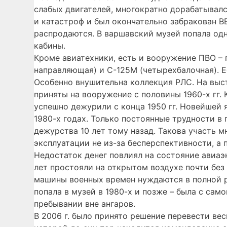
слабых двигателей, многократно дорабатывалс
и катастроф и был окончательно забракован В
распродаются. В варшавский музей попала одн
кабины.
Кроме авиатехники, есть и вооружение ПВО – 
направляющая) и С-125М (четырехбалочная). 
Особенно внушительна коллекция РЛС. На выст
приняты на вооружение с половины 1960-х гг.
успешно дежурили с конца 1950 гг. Новейшей 
1980-х годах. Только постоянные трудности в 
дежурства 10 лет тому назад. Такова участь м
эксплуатации не из-за бесперспективности, а
Недостаток денег повлиял на состояние авиаэ
лет простояли на открытом воздухе почти без
машины военных времен нуждаются в полной р
попала в музей в 1980-х и позже – была с сам
пребывании вне ангаров.
В 2006 г. было принято решение перевести ве