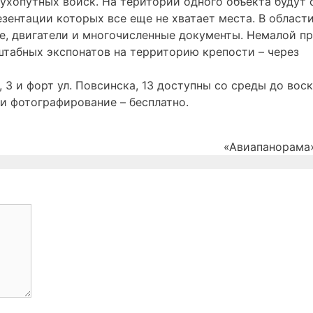
ухопутных войск. На територии одного объекта будут
езентации которых все еще не хватает места. В област
е, двигатели и многочисленные документы. Немалой п
табных экспонатов на территорию крепости – через
, 3 и форт ул. Повсинска, 13 доступны со среды до вос
 и фотографирование – бесплатно.
«Авиапанорама