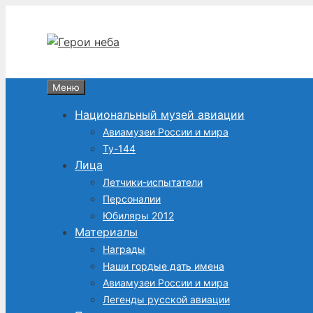
Перейти
к
содержимому
Меню
Национальный музей авиации
Авиамузеи России и мира
Ту-144
Лица
Летчики-испытатели
Персоналии
Юбиляры 2012
Материалы
Награды
Наши гордые дать имена
Авиамузеи России и мира
Легенды русской авиации