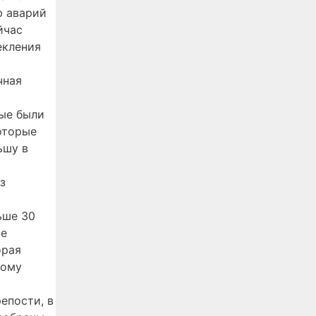
ю аварий
йчас
екления
чная
рые были
оторые
ьшу в
з
ьше 30
ые
орая
ному
епости, в