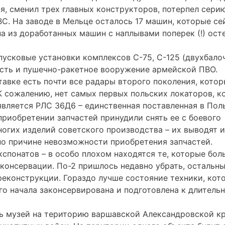
я, сменил трех главных конструкторов, потерпел сери
ВС. На заводе в Мельце осталось 17 машин, которые се
а из доработанных машин с наплывами поперек (!) ост
пусковые установки комплексов С-75, С-125 (двухбало
Есть и пушечно-ракетное вооружение армейской ПВО.
авке есть почти все радары второго поколения, кото
 К сожалению, нет самых первых польских локаторов, к
является РЛС 36Д6 – единственная поставленная в Пол
приобретении запчастей принудили снять ее с боевого
ногих изделий советского производства – их выводят и
 по причине невозможности приобретения запчастей.
кспонатов – в особо плохом находятся те, которые бол
 консервации. По-2 пришлось недавно убрать, остальн
еконструкции. Гораздо лучше состояние техники, кот
ого начала законсервирована и подготовлена к длитель
сь музей на територию варшавской Александровской кр