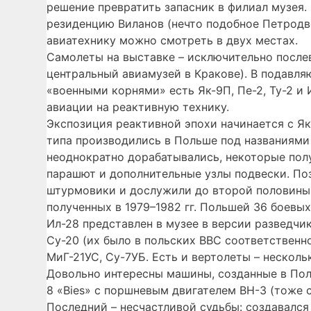
решение превратить запасник в филиал музея.
резиденцию Виланов (нечто подобное Петродво
авиатехнику можно смотреть в двух местах.
Самолеты на выставке – исключительно послев
центральный авиамузей в Кракове). В подавля
«военными корнями» есть Як-9П, Пе-2, Ту-2 и
авиации на реактивную технику.
Экспозиция реактивной эпохи начинается с Як-
типа производились в Польше под названиями 
неоднократно дорабатывались, некоторые пол
парашют и дополнительные узлы подвески. По
штурмовики и дослужили до второй половины 
полученных в 1979–1982 гг. Польшей 36 боевых
Ил-28 представлен в музее в версии разведч
Су-20 (их было в польских ВВС соответственно
МиГ-21УС, Су-7УБ. Есть и вертолеты – несколь
Довольно интересны машины, созданные в Пол
8 «Bies» с поршневым двигателем ВН-3 (тоже сп
Последний – несчастливой судьбы: создавался с