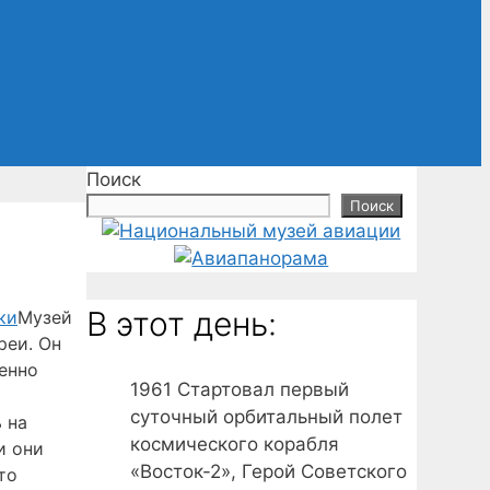
Поиск
Поиск
В этот день:
Музей
реи. Он
пенно
1961
Стартовал первый
суточный орбитальный полет
 на
космического корабля
и они
«Восток-2», Герой Советского
то