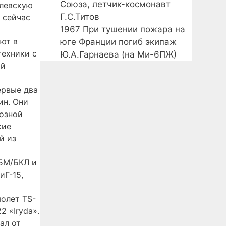
Союза, летчик-космонавт
олевскую
Г.С.Титов
 сейчас
1967
При тушении пожара на
ают в
юге Франции погиб экипаж
техники с
Ю.А.Гарнаева (на Ми-6ПЖ)
ой
ервые два
ин. Они
озной
кие
й из
7БМ/БКЛ и
иГ-15,
олет TS-
2 «Iryda».
ал от