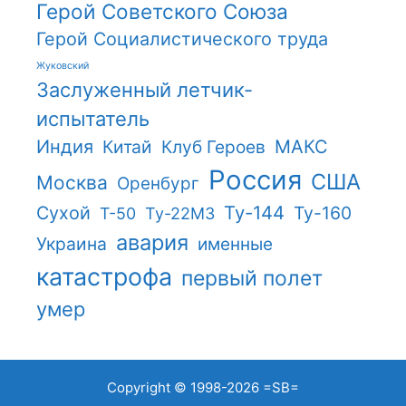
Герой Советского Союза
Герой Социалистического труда
Жуковский
Заслуженный летчик-
испытатель
Индия
Китай
Клуб Героев
МАКС
Россия
США
Москва
Оренбург
Ту-144
Сухой
Ту-160
Т-50
Ту-22М3
авария
Украина
именные
катастрофа
первый полет
умер
Copyright © 1998-2026
=SB=