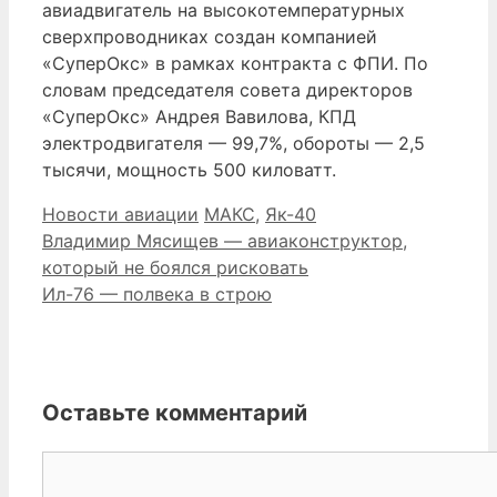
авиадвигатель на высокотемпературных
сверхпроводниках создан компанией
«СуперОкс» в рамках контракта с ФПИ. По
словам председателя совета директоров
«СуперОкс» Андрея Вавилова, КПД
электродвигателя — 99,7%, обороты — 2,5
тысячи, мощность 500 киловатт.
Рубрики
Метки
Новости авиации
МАКС
,
Як-40
Владимир Мясищев — авиаконструктор,
который не боялся рисковать
Ил-76 — полвека в строю
Оставьте комментарий
Комментарий