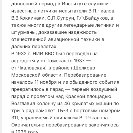
довоенный период в Институте служили
известные летчики-испытатели В.П.Чкалов,
В.В.Коккинаки, С.П.Супрун, Г.Ф.Байдуков, а
также многие другие легендарные летчики и
штурманы, доказавшие надежность
отечественной авиационной техники в
дальних перелетах.
В 1932 г. НИИ ВВС был переведен на
аэродром у ст.Томская (с 1937 —
ст.Чкаловская) в районе г.Щелково
Московской области. Перебазирование
началось 11 ноября и из обыденного события
превратилось в парад — первый воздушный
парад с пролетом над Красной площадью.
Возглавил колонну из 46 крылатых машин по
три в ряд самолет ТБ-3 с бортовым номером
311, управляемый экипажем В.П.Чкалова.
Окончательно перебазирование закончилось
в 1935 году.