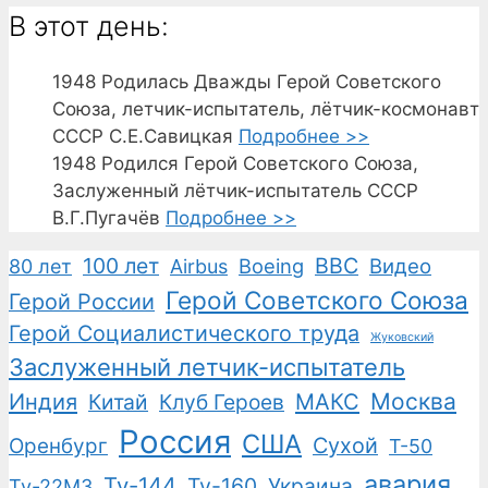
В этот день:
1948
Родилась Дважды Герой Советского
Союза, летчик-испытатель, лётчик-космонавт
СССР С.Е.Савицкая
Подробнее >>
1948
Родился Герой Советского Союза,
Заслуженный лётчик-испытатель СССР
В.Г.Пугачёв
Подробнее >>
100 лет
ВВС
Boeing
Видео
80 лет
Airbus
Герой Советского Союза
Герой России
Герой Социалистического труда
Жуковский
Заслуженный летчик-испытатель
Москва
Индия
Китай
Клуб Героев
МАКС
Россия
США
Сухой
Оренбург
Т-50
авария
Ту-144
Ту-160
Украина
Ту-22М3