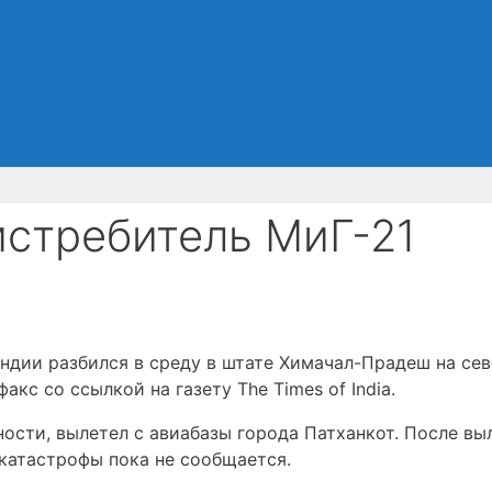
истребитель МиГ-21
ндии разбился в среду в штате Химачал-Прадеш на се
кс со ссылкой на газету The Times of India.
ости, вылетел с авиабазы города Патханкот. После вы
 катастрофы пока не сообщается.