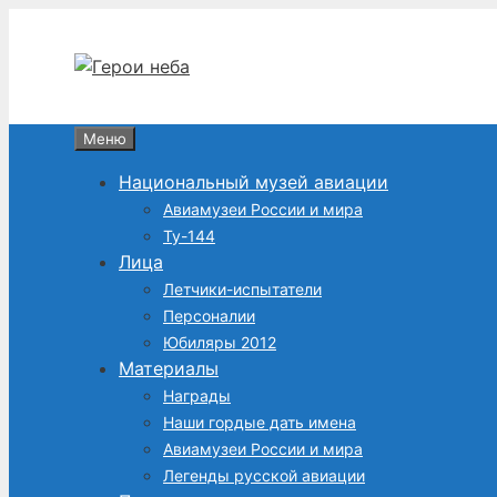
Перейти
к
содержимому
Меню
Национальный музей авиации
Авиамузеи России и мира
Ту-144
Лица
Летчики-испытатели
Персоналии
Юбиляры 2012
Материалы
Награды
Наши гордые дать имена
Авиамузеи России и мира
Легенды русской авиации