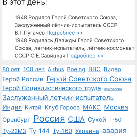
В этот день:
1948
Родился Герой Советского Союза,
Заслуженный лётчик-испытатель СССР
В.Г.Пугачёв
Подробнее >>
1948
Родилась Дважды Герой Советского
Союза, летчик-испытатель, лётчик-космонавт
СССР С.Е.Савицкая
Подробнее >>
100 лет
ВВС
Boeing
Видео
80 лет
Airbus
Герой Советского Союза
Герой России
Герой Социалистического труда
Жуковский
Заслуженный летчик-испытатель
Москва
Индия
Китай
Клуб Героев
МАКС
Россия
США
Сухой
Оренбург
Т-50
авария
Ту-144
Ту-160
Украина
Ту-22М3