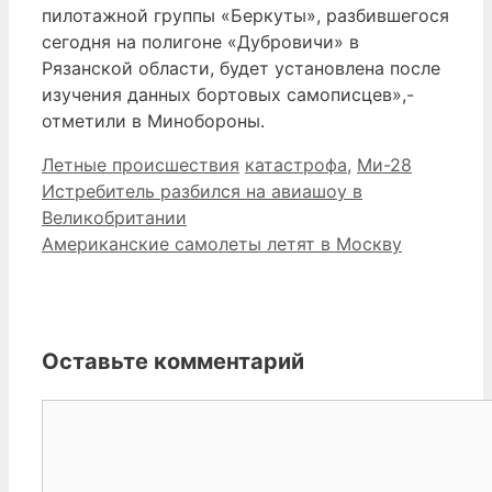
пилотажной группы «Беркуты», разбившегося
сегодня на полигоне «Дубровичи» в
Рязанской области, будет установлена после
изучения данных бортовых самописцев»,-
отметили в Минобороны.
Рубрики
Метки
Летные происшествия
катастрофа
,
Ми-28
Истребитель разбился на авиашоу в
Великобритании
Американские самолеты летят в Москву
Оставьте комментарий
Комментарий