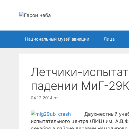
Перейти
к
содержимому
Национальный музей авиации
Лица
Летчики-испытат
падении МиГ-29
04.12.2014
от
Двухместный уче
испытательного центра (ЛИЦ) им. А.В.
декабря в районе деревни Чемодурово В