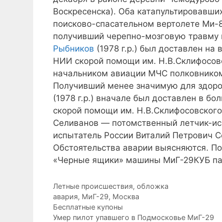
Воскресенска). Оба катапультировавши
поисково-спасательном вертолете Ми-
получивший черепно-мозговую травму 
Рыбников
(1978 г.р.) был доставлен на
НИИ скорой помощи им. Н.В.Склифосовс
начальником авиации МЧС полковнико
Получивший менее значимую для здоро
(1978 г.р.) вначале был доставлен в б
скорой помощи им. Н.В.Склифосовского
Селиванов — потомственный летчик-ис
испытатель России Виталий Петрович С
Обстоятельства аварии выясняются. П
«Черные ящики» машины МиГ-29КУБ па
Рубрики
Летные происшествия
,
обложка
Метки
авария
,
МиГ-29
,
Москва
Бесплатные купоны
Умер пилот упавшего в Подмосковье МиГ-29