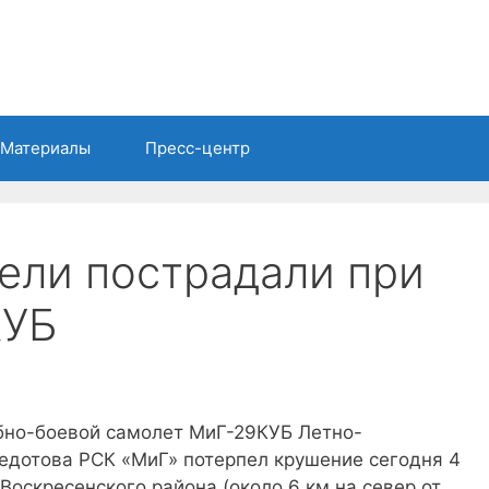
Материалы
Пресс-центр
ели пострадали при
КУБ
бно-боевой самолет МиГ-29КУБ Летно-
Федотова РСК «МиГ» потерпел крушение сегодня 4
оскресенского района (около 6 км на север от