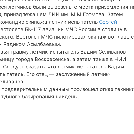
хся летчиков были вывезены с места приземления н
8, принадлежащем ЛИИ им. М.М.Громова. Затем
командир экипажа летчик-испытатель
Сергей
 вертолете БК-117 авиации МЧС России в столицу в
кого. Вертолет МЧС пилотировал экипаж во главе с
м Радиком Асылбаевым.
вья травму летчик-испытатель Вадим Селиванов
ольницу города Воскресенска, а затем также в НИИ
. Следует сказать, что летчик-испытатель Вадим
пытатель. Его отец — заслуженный летчик-
еливанов.
о предварительным данным произошел отказ техники
лубного базирования найдены.