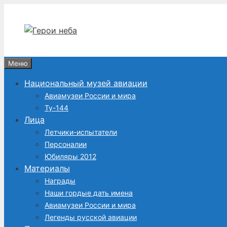
Перейти
к
содержимому
Меню
Национальный музей авиации
Авиамузеи России и мира
Ту-144
Лица
Летчики-испытатели
Персоналии
Юбиляры 2012
Материалы
Награды
Наши гордые дать имена
Авиамузеи России и мира
Легенды русской авиации