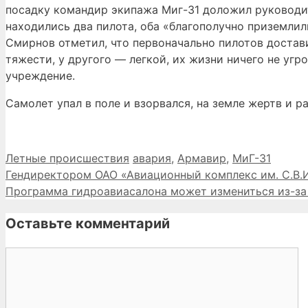
посадку командир экипажа Миг-31 доложил руководите
находились два пилота, оба «благополучно приземлил
Смирнов отметил, что первоначально пилотов достав
тяжести, у другого — легкой, их жизни ничего не угр
учреждение.
Самолет упал в поле и взорвался, на земле жертв и р
Рубрики
Метки
Летные происшествия
авария
,
Армавир
,
МиГ-31
Гендиректором ОАО «Авиационный комплекс им. С.В.
Программа гидроавиасалона может измениться из-за
Оставьте комментарий
Комментарий