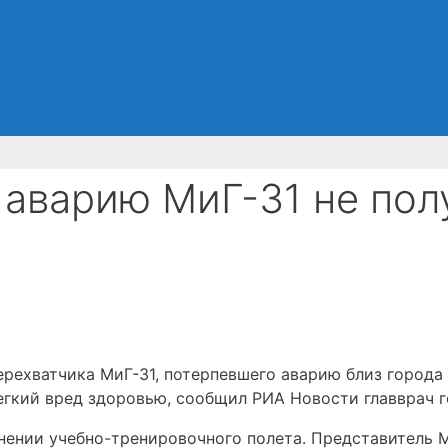
 аварию МиГ-31 не пол
ерехватчика МиГ-31, потерпевшего аварию близ города
егкий вред здоровью, сообщил РИА Новости главврач 
нении учебно-тренировочного полета. Представитель М