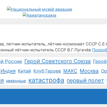
а, летчик-испытатель, лётчик-космонавт СССР С.Е
женный лётчик-испытатель СССР В.Г.Пугачёв
Подроб
Герой Советского Союза
ой России
Герой
Москва
Индия
Китай
Клуб Героев
МАКС
Ор
катастрофа
ия
первый полет
именные