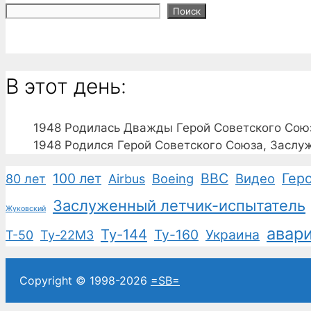
Поиск
В этот день:
1948
Родилась Дважды Герой Советского Союз
1948
Родился Герой Советского Союза, Заслу
100 лет
ВВС
Гер
Boeing
Видео
80 лет
Airbus
Заслуженный летчик-испытатель
Жуковский
авар
Ту-144
Ту-160
Украина
Т-50
Ту-22М3
Copyright © 1998-2026
=SB=