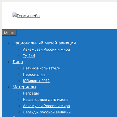
Перейти
к
содержимому
Меню
Национальный музей авиации
Авиамузеи России и мира
Ту-144
Лица
Летчики-испытатели
Персоналии
Юбиляры 2012
Материалы
Награды
Наши гордые дать имена
Авиамузеи России и мира
Легенды русской авиации