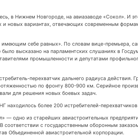
есь, в Нижнем Новгороде, на авиазаводе «Сокол». И эт
ых и новых вариантах, отвечающих современным форма
е имеющим себе равных». По словам вице-премьера, са
 было высказано на парламентских слушаниях в Госд
авителями промышленности и депутатами профильного
требитель-перехватчик дальнего радиуса действия. Г
отяженностью по фронту 800-900 км. Серийное произво
вали для решения новых боевых задач.
НГ находилось более 200 истребителей-перехватчиков
» — одно из старейших авиастроительных предприяти
 В соответствии с государственным оборонным заказо
тав Объединенной авиастроительной корпорации.