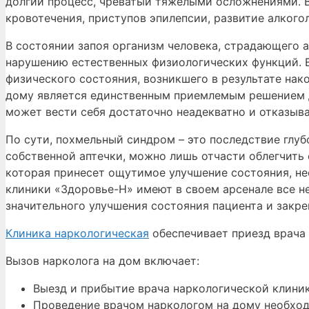
долгий процесс, чреватый тяжёлыми осложнениями. 
кровотечения, приступов эпилепсии, развитие алкогол
В состоянии запоя организм человека, страдающего
нарушению естественных физиологических функций. В
физического состояния, возникшего в результате нак
дому является единственным приемлемым решением д
может вести себя достаточно неадекватно и отказыв
По сути, похмельный синдром – это последствие глуб
собственной аптечки, можно лишь отчасти облегчить
которая принесет ощутимое улучшение состояния, не
клиники «Здоровье-Н» имеют в своем арсенале все н
значительного улучшения состояния пациента и закре
Клиника наркологическая
обеспечивает приезд врача 
Вызов нарколога на дом включает:
Выезд и прибытие врача наркологической клиник
Проведение врачом наркологом на дому необход