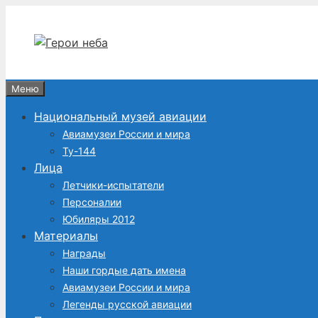
Перейти
к
содержимому
Меню
Национальный музей авиации
Авиамузеи России и мира
Ту-144
Лица
Летчики-испытатели
Персоналии
Юбиляры 2012
Материалы
Награды
Наши гордые дать имена
Авиамузеи России и мира
Легенды русской авиации