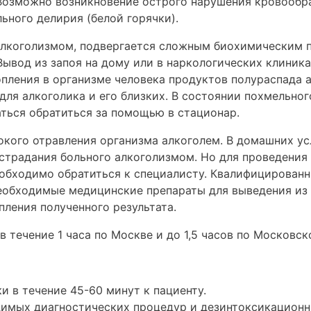
Возможно возникновение острого нарушения кровообра
ьного делирия (белой горячки).
 алкоголизмом, подвергается сложным биохимическим 
ывод из запоя на дому или в наркологических клиника
опления в организме человека продуктов полураспада а
ля алкоголика и его близких. В состоянии похмельн
аться обратиться за помощью в стационар.
окого отравления организма алкоголем. В домашних ус
 страдания больного алкоголизмом. Но для проведения
обходимо обратиться к специалисту. Квалифицирован
еобходимые медицинские препараты для выведения из 
пления полученного результата.
в течение 1 часа по Москве и до 1,5 часов по Московск
и в течение 45-60 минут к пациенту.
имых диагностических процедур и дезинтоксикационн