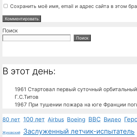
Сохранить моё имя, email и адрес сайта в этом б
Поиск
Поиск
В этот день:
1961
Стартовал первый суточный орбитальный 
Г.С.Титов
1967
При тушении пожара на юге Франции пог
100 лет
ВВС
Гер
Boeing
Видео
80 лет
Airbus
Заслуженный летчик-испытатель
Жуковский