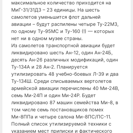
максимальное количество приходится на
МиГ-31/31ДЗ – 23 единицы. На шесть
самолетов уменьшится флот дальней
авиации – будут распилены четыре Ту-22М3,
по одному Ту-95МС и Ту-160 (!) — которых
нет ни в одном музее страны.
Из самолетов транспортной авиации будет
ликвидировано шесть Ан-12, один Ан-24Б,
десять Ан-26 различных модификаций, один
Ту-134А и 28 Ан-2. Планируется
утилизировать 48 учебно-боевых Л-39 и два
Ту-134Ш. Среди списываемых вертолетов
армейской авиации перечислены 40 Ми-24В,
семь Ми-24П и один Ми-24Р. Будет
ликвидировано 87 машин семейства Ми-8, в
том числе семь постановщиков помех
Ми-8ППа и четыре салона Ми-8ПС/ПС-11.
Полный список утилизируемой техники с
указанием мест приписки и фактического