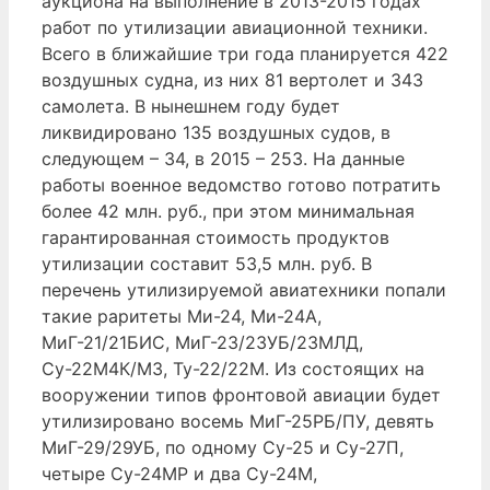
аукциона на выполнение в 2013-2015 годах
работ по утилизации авиационной техники.
Всего в ближайшие три года планируется 422
воздушных судна, из них 81 вертолет и 343
самолета. В нынешнем году будет
ликвидировано 135 воздушных судов, в
следующем – 34, в 2015 – 253. На данные
работы военное ведомство готово потратить
более 42 млн. руб., при этом минимальная
гарантированная стоимость продуктов
утилизации составит 53,5 млн. руб. В
перечень утилизируемой авиатехники попали
такие раритеты Ми-24, Ми-24А,
МиГ-21/21БИС, МиГ-23/23УБ/23МЛД,
Су-22М4К/М3, Ту-22/22М. Из состоящих на
вооружении типов фронтовой авиации будет
утилизировано восемь МиГ-25РБ/ПУ, девять
МиГ-29/29УБ, по одному Су-25 и Су-27П,
четыре Су-24МР и два Су-24М,