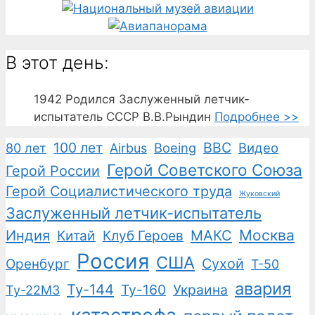
В этот день:
1942
Родился Заслуженный летчик-
испытатель СССР В.В.Рындин
Подробнее >>
100 лет
ВВС
Boeing
Видео
80 лет
Airbus
Герой Советского Союза
Герой России
Герой Социалистического труда
Жуковский
Заслуженный летчик-испытатель
Москва
Индия
Китай
Клуб Героев
МАКС
Россия
США
Сухой
Оренбург
Т-50
авария
Ту-144
Ту-160
Украина
Ту-22М3
катастрофа