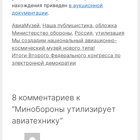
нахождения приведен
в аукционной
документации
.
Рубрики
Метки
АвиаМузей
,
Наша публицистика
,
обложка
Министерство обороны
,
Россия
,
утилизация
Мы создадим национальный авиационно-
космический музей нового типа!
Итоги Второго Федерального конгресса по
электронной демократии
8 комментариев к
“Минобороны утилизирует
авиатехнику”