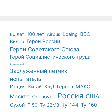
100 лет
ВВС
Boeing
80 лет
Airbus
Герой России
Видео
Герой Советского Союза
Герой Социалистического труда
Жуковский
Заслуженный летчик-
испытатель
Индия
Китай
Клуб Героев
МАКС
Россия
США
Москва
Оренбург
Ту-144
Сухой
Ту-160
Т-50
Ту-22М3