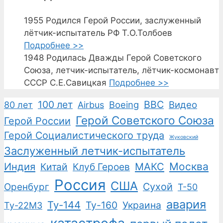
1955
Родился Герой России, заслуженный
лётчик-испытатель РФ Т.О.Толбоев
Подробнее >>
1948
Родилась Дважды Герой Советского
Союза, летчик-испытатель, лётчик-космонавт
СССР С.Е.Савицкая
Подробнее >>
100 лет
ВВС
Boeing
Видео
80 лет
Airbus
Герой Советского Союза
Герой России
Герой Социалистического труда
Жуковский
Заслуженный летчик-испытатель
Москва
Индия
Китай
Клуб Героев
МАКС
Россия
США
Сухой
Оренбург
Т-50
авария
Ту-144
Ту-160
Украина
Ту-22М3
катастрофа