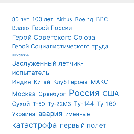
100 лет
ВВС
Boeing
80 лет
Airbus
Герой России
Видео
Герой Советского Союза
Герой Социалистического труда
Жуковский
Заслуженный летчик-
испытатель
Индия
Китай
Клуб Героев
МАКС
Россия
США
Москва
Оренбург
Ту-144
Сухой
Ту-160
Т-50
Ту-22М3
авария
Украина
именные
катастрофа
первый полет