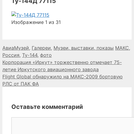
Ту-144Д 77115
Изображение 1 из 31
Рубрики
Метки
АвиаМузей
,
Галереи
,
Музеи, выставки, показы
МАКС
,
Россия
,
Ту-144
,
фото
Корпорация «Иркут» торжественно отмечает 75-
летие Иркутского авиационного завода
Flight Global обнаружило на МАКС-2009 бортовую
РЛС от ПАК ФА
Оставьте комментарий
Комментарий