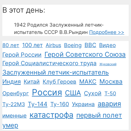
В этот день:
1942
Родился Заслуженный летчик-
испытатель СССР В.В.Рындин
Подробнее >>
100 лет
ВВС
Boeing
Видео
80 лет
Airbus
Герой Советского Союза
Герой России
Герой Социалистического труда
Жуковский
Заслуженный летчик-испытатель
Москва
Индия
Китай
Клуб Героев
МАКС
Россия
США
Сухой
Оренбург
Т-50
авария
Ту-144
Ту-160
Украина
Ту-22М3
катастрофа
первый полет
именные
умер